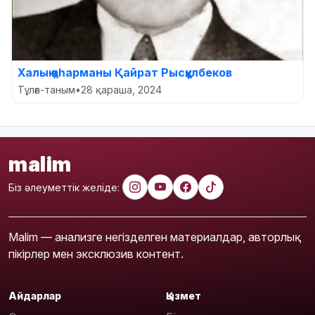
Халық қаһарманы Қайрат Рысқұлбеков
Тұлға-таным
•
28 қараша, 2024
malim
Біз әлеуметтік желіде:
Malim — анализге негізделген материалдар, авторлық
пікірлер мен эксклюзив контент.
Айдарлар
Қызмет