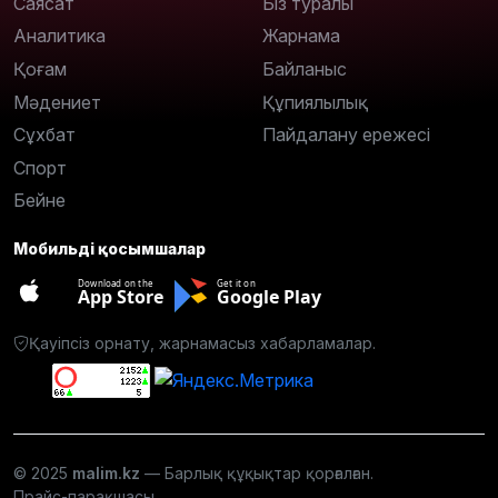
Саясат
Біз туралы
Аналитика
Жарнама
Қоғам
Байланыс
Мәдениет
Құпиялылық
Сұхбат
Пайдалану ережесі
Спорт
Бейне
Мобильді қосымшалар
Download on the
Get it on
App Store
Google Play
Қауіпсіз орнату, жарнамасыз хабарламалар.
© 2025
malim.kz
— Барлық құқықтар қорғалған.
Прайс-парақшасы