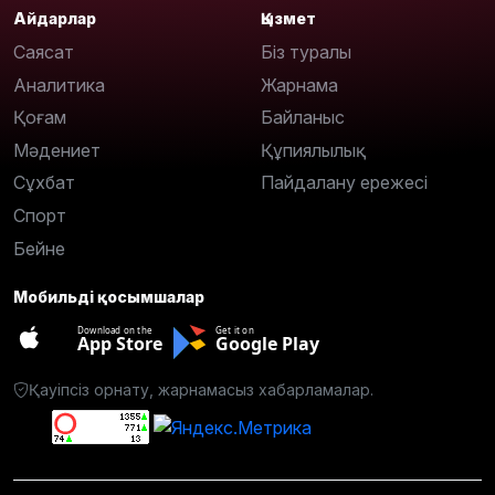
Айдарлар
Қызмет
Саясат
Біз туралы
Аналитика
Жарнама
Қоғам
Байланыс
Мәдениет
Құпиялылық
Сұхбат
Пайдалану ережесі
Спорт
Бейне
Мобильді қосымшалар
Download on the
Get it on
App Store
Google Play
Қауіпсіз орнату, жарнамасыз хабарламалар.