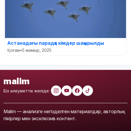
Астанадағы парадқа кімдер шақырылды
Қоғам
•
5 мамыр, 2025
malim
Біз әлеуметтік желіде:
Malim — анализге негізделген материалдар, авторлық
пікірлер мен эксклюзив контент.