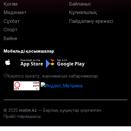
Қоғам
Байланыс
Мәдениет
Құпиялылық
Сұхбат
Пайдалану ережесі
Спорт
Бейне
Мобильді қосымшалар
Download on the
Get it on
App Store
Google Play
Қауіпсіз орнату, жарнамасыз хабарламалар.
© 2025
malim.kz
— Барлық құқықтар қорғалған.
Прайс-парақшасы