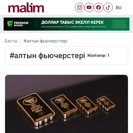
RU
Басты
#алтын фьючерстері
#алтын фьючерстері
Жазбалар: 1