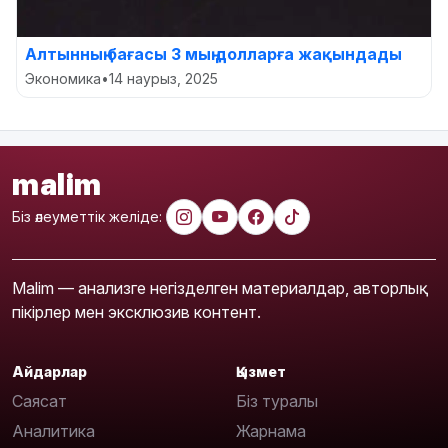
Алтынның бағасы 3 мың долларға жақындады
Экономика
•
14 наурыз, 2025
malim
Біз әлеуметтік желіде:
Malim — анализге негізделген материалдар, авторлық
пікірлер мен эксклюзив контент.
Айдарлар
Қызмет
Саясат
Біз туралы
Аналитика
Жарнама