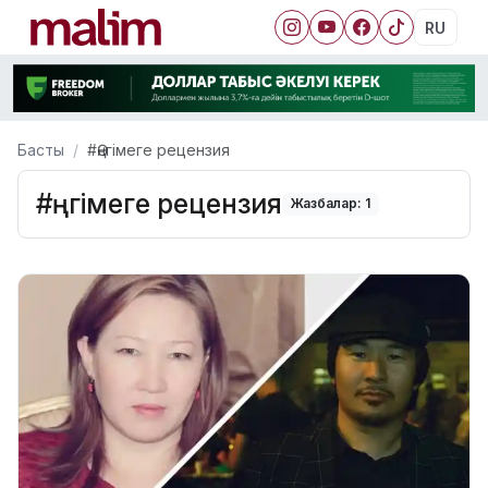
RU
Басты
#Әңгімеге рецензия
#Әңгімеге рецензия
Жазбалар: 1