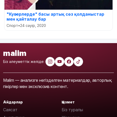
"Куәгерлерде" басы артық сөз қолданыстар
мен қайталау бар
Спорт
•
24 сәуір, 2020
malim
Біз әлеуметтік желіде:
Malim — анализге негізделген материалдар, авторлық
пікірлер мен эксклюзив контент.
Айдарлар
Қызмет
Саясат
Біз туралы