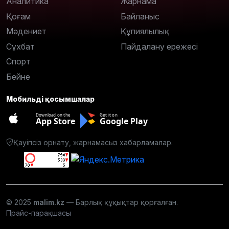
Аналитика
Жарнама
Қоғам
Байланыс
Мәдениет
Құпиялылық
Сұхбат
Пайдалану ережесі
Спорт
Бейне
Мобильді қосымшалар
Download on the
Get it on
App Store
Google Play
Қауіпсіз орнату, жарнамасыз хабарламалар.
© 2025
malim.kz
— Барлық құқықтар қорғалған.
Прайс-парақшасы