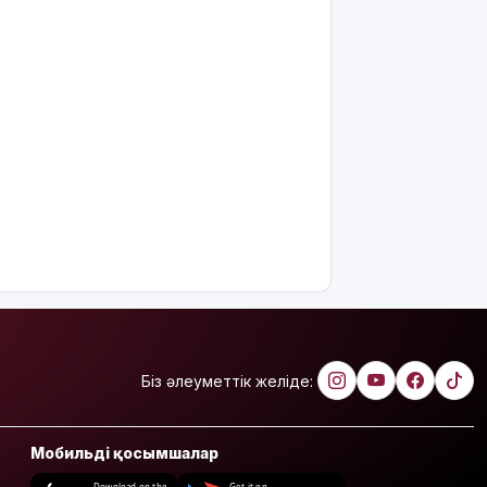
Біз әлеуметтік желіде:
Мобильді қосымшалар
Download on the
Get it on