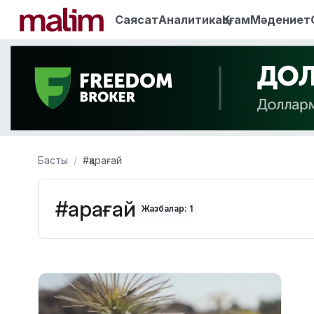
Саясат
Аналитика
Қоғам
Мәдениет
Басты
#қарағай
#қарағай
Жазбалар: 1