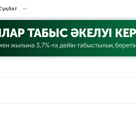
Сұқбат