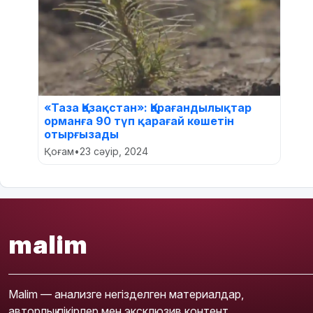
«Таза Қазақстан»: Қарағандылықтар
орманға 90 түп қарағай көшетін
отырғызады
Қоғам
•
23 сәуір, 2024
malim
Malim — анализге негізделген материалдар,
авторлық пікірлер мен эксклюзив контент.