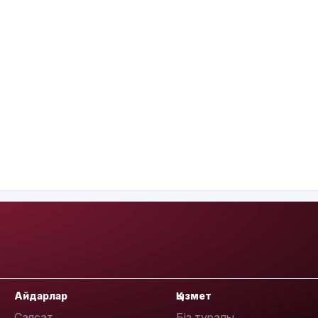
Айдарлар
Қызмет
Саясат
Біз туралы