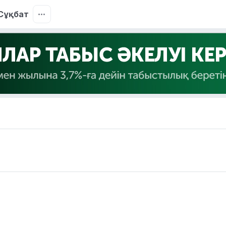
Сұқбат