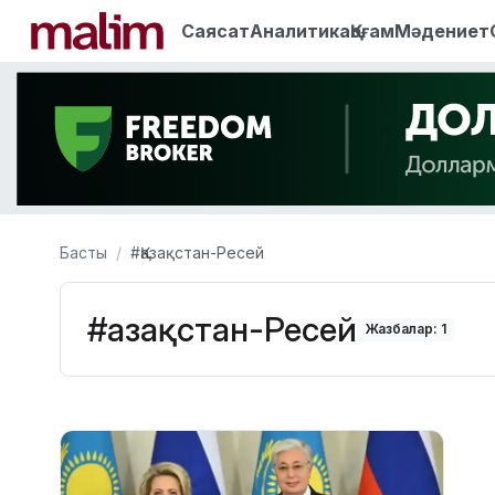
Саясат
Аналитика
Қоғам
Мәдениет
Басты
#Қазақстан-Ресей
#Қазақстан-Ресей
Жазбалар: 1