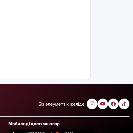
Біз әлеуметтік желіде:
Мобильді қосымшалар
Download on the
Get it on