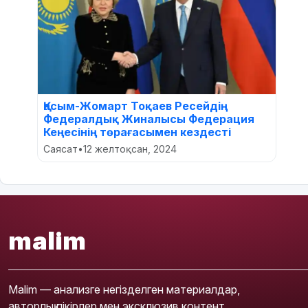
Қасым-Жомарт Тоқаев Ресейдің
Федералдық Жиналысы Федерация
Кеңесінің төрағасымен кездесті
Саясат
•
12 желтоқсан, 2024
malim
Malim — анализге негізделген материалдар,
авторлық пікірлер мен эксклюзив контент.