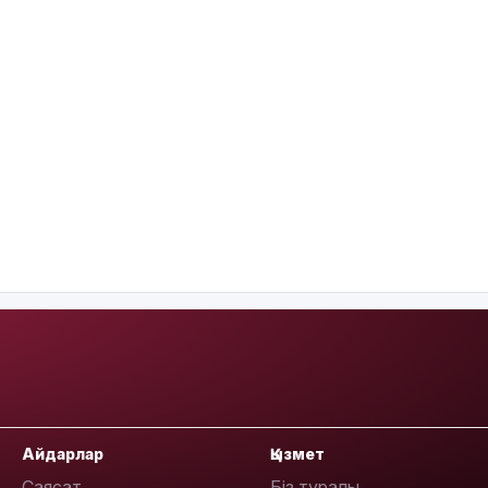
Айдарлар
Қызмет
Саясат
Біз туралы