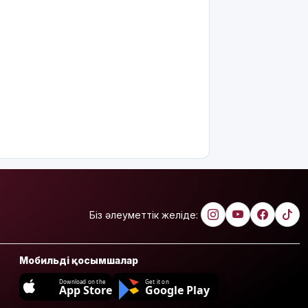
Біз әлеуметтік желіде:
Мобильді қосымшалар
Download on the
Get it on
App Store
Google Play