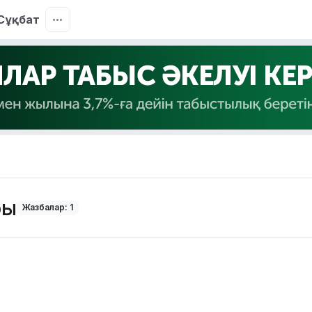
Сұқбат
ры
Жазбалар: 1