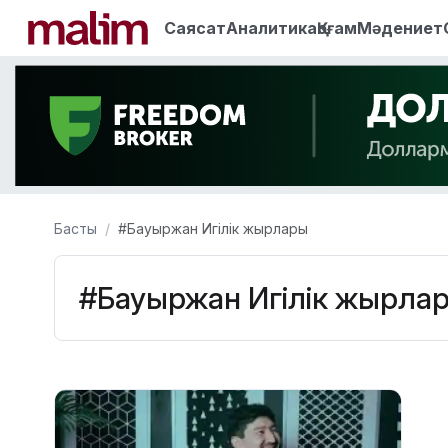
Саясат
Аналитика
Қоғам
Мәдениет
Басты
#Бауыржан Игілік жырлары
#Бауыржан Игілік жырла