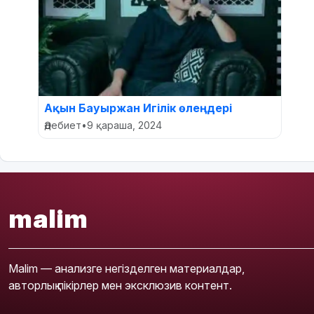
Ақын Бауыржан Игілік өлеңдері
Әдебиет
•
9 қараша, 2024
malim
Malim — анализге негізделген материалдар,
авторлық пікірлер мен эксклюзив контент.