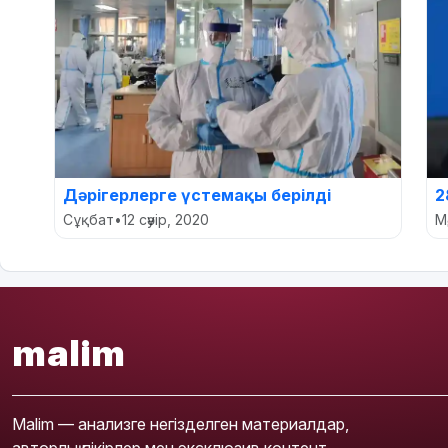
Дәрігерлерге үстемақы берілді
2
Сұқбат
•
12 сәуір, 2020
М
malim
Malim — анализге негізделген материалдар,
авторлық пікірлер мен эксклюзив контент.