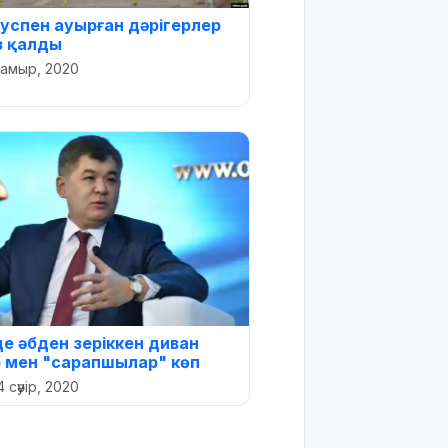
успен ауырған дәрігерлер
 қалды
мамыр, 2020
е әбден зеріккен диван
 мен "сарапшылар" көп
4 сәуір, 2020