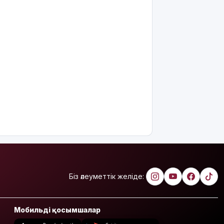
Біз әлеуметтік желіде:
Мобильді қосымшалар