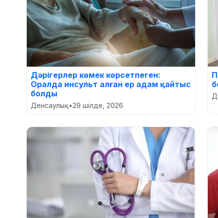
Дәрігерлер көмек көрсетпеген:
П
Оралда инсульт алған ер адам қайтыс
б
болды
Д
Денсаулық
•
29 шілде, 2026