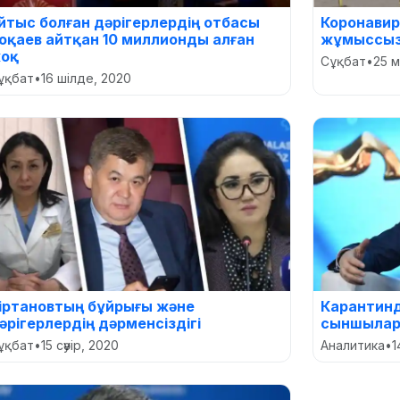
айтыс болған дәрігерлердің отбасы
Коронавир
оқаев айтқан 10 миллионды алған
жұмыссыз
оқ
Сұқбат
•
25 
ұқбат
•
16 шілде, 2020
іртановтың бұйрығы және
Карантинд
әрігерлердің дәрменсіздігі
сыншылар
ұқбат
•
15 сәуір, 2020
Аналитика
•
1