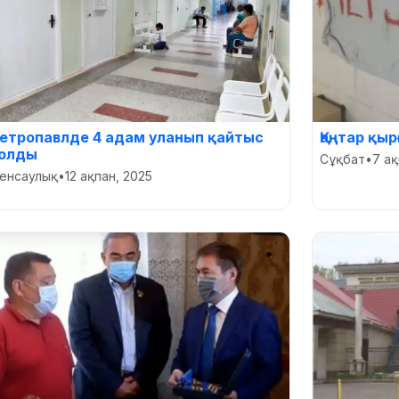
етропавлде 4 адам уланып қайтыс
Қаңтар қы
олды
Сұқбат
•
7 ақ
енсаулық
•
12 ақпан, 2025