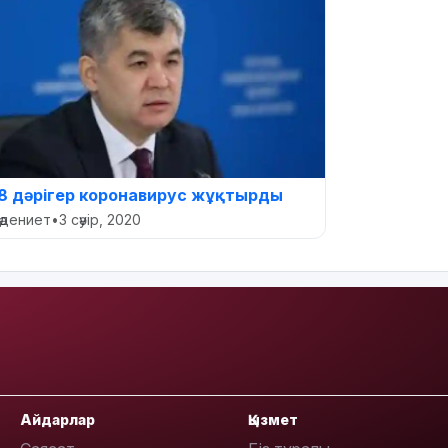
8 дәрігер коронавирус жұқтырды
әдениет
•
3 сәуір, 2020
Айдарлар
Қызмет