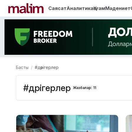
Саясат
Аналитика
Қоғам
Мәдениет
Басты
#дәрігерлер
#дәрігерлер
Жазбалар: 11