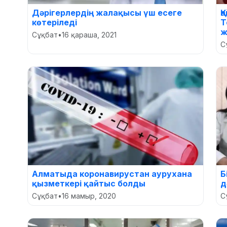
Дәрігерлердің жалақысы үш есеге
Қ
көтеріледі
Т
ж
Сұқбат
•
16 қараша, 2021
С
Алматыда коронавирустан аурухана
Б
қызметкері қайтыс болды
д
Сұқбат
•
16 мамыр, 2020
С