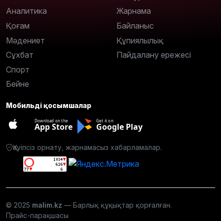
Аналитика
Жарнама
Қоғам
Байланыс
Мәдениет
Құпиялылық
Сұхбат
Пайдалану ережесі
Спорт
Бейне
Мобильді қосымшалар
Download on the
Get it on
App Store
Google Play
Қауіпсіз орнату, жарнамасыз хабарламалар.
© 2025
malim.kz
— Барлық құқықтар қорғалған.
Прайс-парақшасы