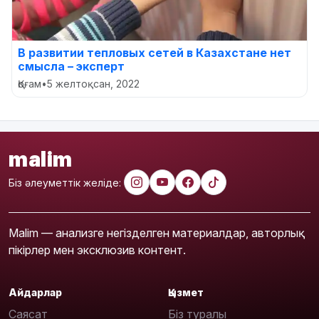
В развитии тепловых сетей в Казахстане нет
смысла – эксперт
Қоғам
•
5 желтоқсан, 2022
malim
Біз әлеуметтік желіде:
Malim — анализге негізделген материалдар, авторлық
пікірлер мен эксклюзив контент.
Айдарлар
Қызмет
Саясат
Біз туралы