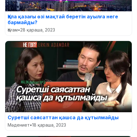
Қала қазағы өзі мақтай беретін ауылға неге
бармайды?
Қоғам
•
28 қараша, 2023
Суретші саясаттан қашса да құтылмайды
Мәдениет
•
18 қараша, 2023