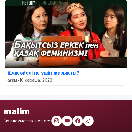
Қазақ әйелі не үшін жазықты?
Қоғам
•
10 қараша, 2023
malim
Біз әлеуметтік желіде: