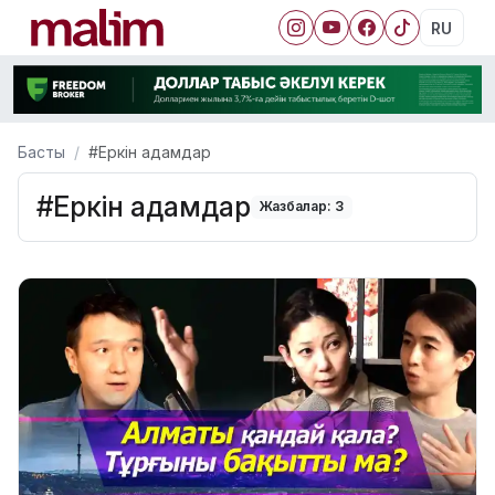
RU
Басты
#Еркін адамдар
#Еркін адамдар
Жазбалар: 3