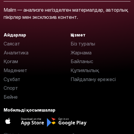
Malim — анализге негізделген материалдар, авторлық
пікірлер мен эксклюзив контент.
Айдарлар
Қызмет
Саясат
Біз туралы
Аналитика
Жарнама
Қоғам
Байланыс
Мәдениет
Құпиялылық
Сұхбат
Пайдалану ережесі
Спорт
Бейне
Мобильді қосымшалар
Download on the
Get it on
App Store
Google Play