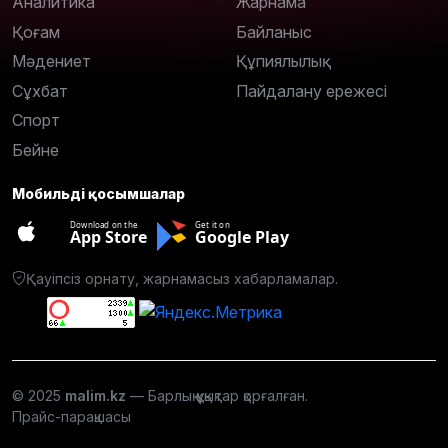
Аналитика
Жарнама
Қоғам
Байланыс
Мәдениет
Құпиялылық
Сұхбат
Пайдалану ережесі
Спорт
Бейне
Мобильді қосымшалар
Download on the
Get it on
App Store
Google Play
Қауіпсіз орнату, жарнамасыз хабарламалар.
© 2025
malim.kz
— Барлық құқықтар қорғалған.
Прайс-парақшасы