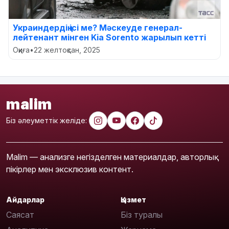
Украиндердің ісі ме? Мәскеуде генерал-
лейтенант мінген Kia Sorento жарылып кетті
Оқиға
•
22 желтоқсан, 2025
malim
Біз әлеуметтік желіде:
Malim — анализге негізделген материалдар, авторлық
пікірлер мен эксклюзив контент.
Айдарлар
Қызмет
Саясат
Біз туралы