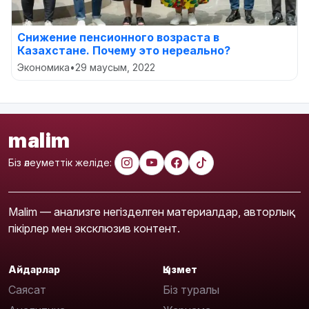
Снижение пенсионного возраста в
Казахстане. Почему это нереально?
Экономика
•
29 маусым, 2022
malim
Біз әлеуметтік желіде:
Malim — анализге негізделген материалдар, авторлық
пікірлер мен эксклюзив контент.
Айдарлар
Қызмет
Саясат
Біз туралы