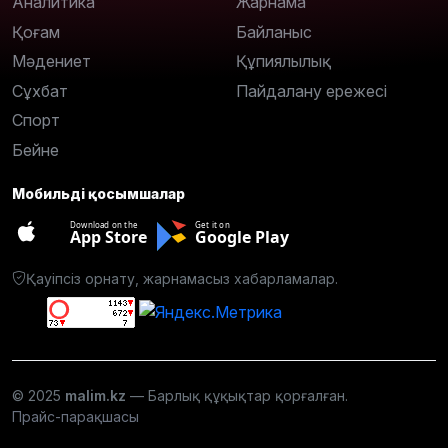
Аналитика
Жарнама
Қоғам
Байланыс
Мәдениет
Құпиялылық
Сұхбат
Пайдалану ережесі
Спорт
Бейне
Мобильді қосымшалар
Download on the
Get it on
App Store
Google Play
Қауіпсіз орнату, жарнамасыз хабарламалар.
© 2025
malim.kz
— Барлық құқықтар қорғалған.
Прайс-парақшасы