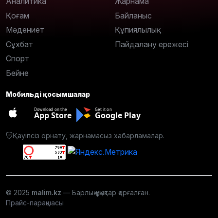
Аналитика
Жарнама
Қоғам
Байланыс
Мәдениет
Құпиялылық
Сұхбат
Пайдалану ережесі
Спорт
Бейне
Мобильді қосымшалар
Download on the
Get it on
App Store
Google Play
Қауіпсіз орнату, жарнамасыз хабарламалар.
© 2025
malim.kz
— Барлық құқықтар қорғалған.
Прайс-парақшасы