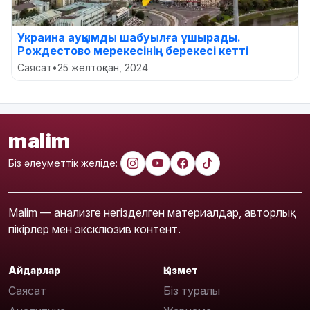
Украина ауқымды шабуылға ұшырады.
Рождестово мерекесінің берекесі кетті
Саясат
•
25 желтоқсан, 2024
malim
Біз әлеуметтік желіде:
Malim — анализге негізделген материалдар, авторлық
пікірлер мен эксклюзив контент.
Айдарлар
Қызмет
Саясат
Біз туралы