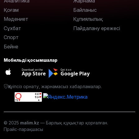
Аналитика
Жарнама
Қоғам
Байланыс
Мәдениет
Құпиялылық
Сұхбат
Пайдалану ережесі
Спорт
Бейне
Мобильді қосымшалар
Download on the
Get it on
App Store
Google Play
Қауіпсіз орнату, жарнамасыз хабарламалар.
© 2025
malim.kz
— Барлық құқықтар қорғалған.
Прайс-парақшасы