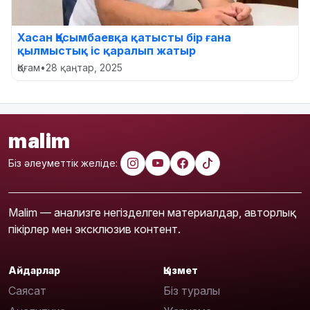
Хасан Қасымбаевқа қатысты бір ғана
қылмыстық іс қаралып жатыр
Қоғам
•
28 қаңтар, 2025
malim
Біз әлеуметтік желіде:
Malim — анализге негізделген материалдар, авторлық
пікірлер мен эксклюзив контент.
Айдарлар
Қызмет
Саясат
Біз туралы