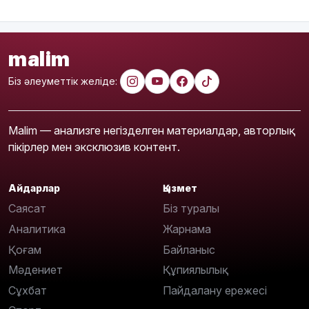
malim
Біз әлеуметтік желіде:
Malim — анализге негізделген материалдар, авторлық
пікірлер мен эксклюзив контент.
Айдарлар
Қызмет
Саясат
Біз туралы
Аналитика
Жарнама
Қоғам
Байланыс
Мәдениет
Құпиялылық
Сұхбат
Пайдалану ережесі