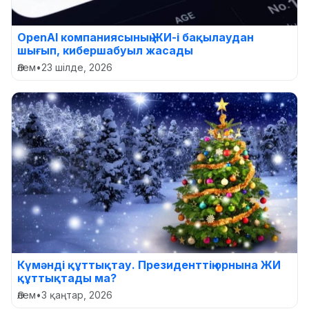
OpenAI компаниясының ЖИ-і бақылаудан
шығып, кибершабуыл жасады
Әлем
•
23 шілде, 2026
Күмәнді құттықтау. Президенттің орнына ЖИ
құттықтады ма?
Әлем
•
3 қаңтар, 2026