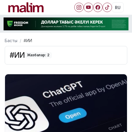
RU
Басты
#ИИ
#ИИ
Жазбалар: 2