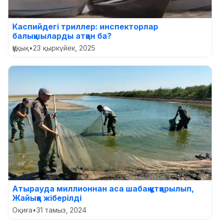
Каспийдегі триллер: инспекторлар
балықшыларды атқан ба?
Құқық
•
23 қыркүйек, 2025
Атырауда миллионнан аса шабақ құтқарылып,
Жайыққа жіберілді
Оқиға
•
31 тамыз, 2024