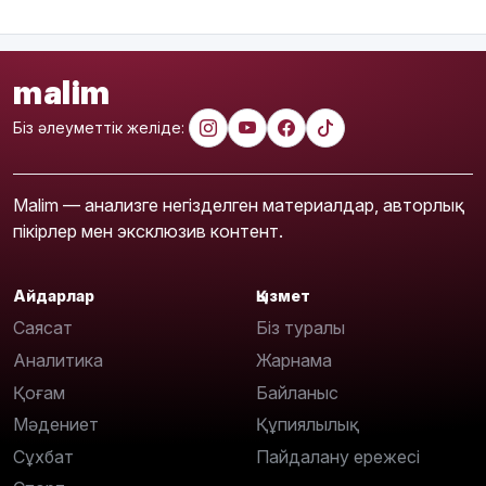
malim
Біз әлеуметтік желіде:
Malim — анализге негізделген материалдар, авторлық
пікірлер мен эксклюзив контент.
Айдарлар
Қызмет
Саясат
Біз туралы
Аналитика
Жарнама
Қоғам
Байланыс
Мәдениет
Құпиялылық
Сұхбат
Пайдалану ережесі