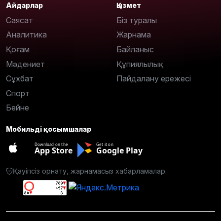
Айдарлар
Қызмет
Саясат
Біз туралы
Аналитика
Жарнама
Қоғам
Байланыс
Мәдениет
Құпиялылық
Сұхбат
Пайдалану ережесі
Спорт
Бейне
Мобильді қосымшалар
Download on the
Get it on
App Store
Google Play
Қауіпсіз орнату, жарнамасыз хабарламалар.