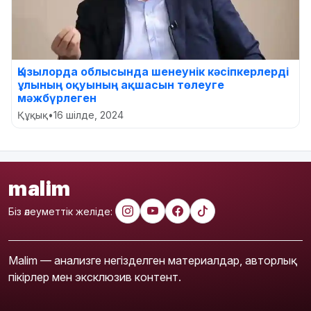
Қызылорда облысында шенеунік кәсіпкерлерді
ұлының оқуының ақшасын төлеуге
мәжбүрлеген
Құқық
•
16 шілде, 2024
malim
Біз әлеуметтік желіде:
Malim — анализге негізделген материалдар, авторлық
пікірлер мен эксклюзив контент.