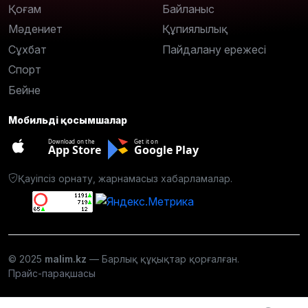
Қоғам
Байланыс
Мәдениет
Құпиялылық
Сұхбат
Пайдалану ережесі
Спорт
Бейне
Мобильді қосымшалар
Download on the
Get it on
App Store
Google Play
Қауіпсіз орнату, жарнамасыз хабарламалар.
© 2025
malim.kz
— Барлық құқықтар қорғалған.
Прайс-парақшасы