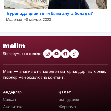
Еуропада қалай тегін білім алуға болады?
Мәдениет
•
8 мамыр, 2023
malim
Біз әлеуметтік желіде:
Malim — анализге негізделген материалдар, авторлық
пікірлер мен эксклюзив контент.
Айдарлар
Қызмет
Саясат
Біз туралы
Аналитика
Жарнама