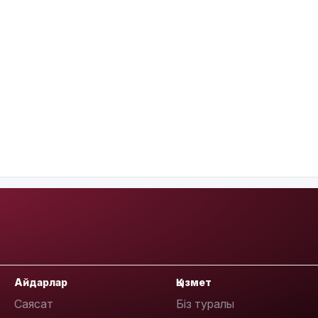
Айдарлар
Қызмет
Саясат
Біз туралы