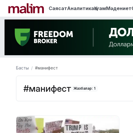
Саясат
Аналитика
Қоғам
Мәдениет
Басты
#манифест
#манифест
Жазбалар: 1