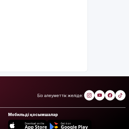
Біз әлеуметтік желіде:
Мобильді қосымшалар
Download on the
Get it on
App Store
Google Play