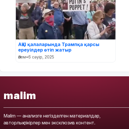
АҚШ қалаларында Трампқа қарсы
ереуілдер өтіп жатыр
Әлем
•
6 сәуір, 2025
malim
Malim — анализге негізделген материалдар,
авторлық пікірлер мен эксклюзив контент.