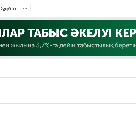
Сұқбат