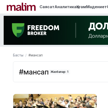
Саясат
Аналитика
Қоғам
Мәдениет
Басты
#мансап
#мансап
Жазбалар: 1