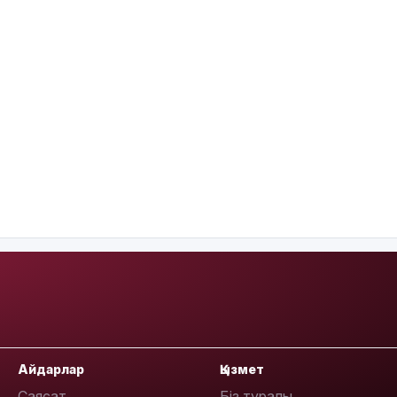
Айдарлар
Қызмет
Саясат
Біз туралы