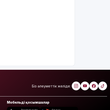
Біз әлеуметтік желіде:
Мобильді қосымшалар
Download on the
Get it on