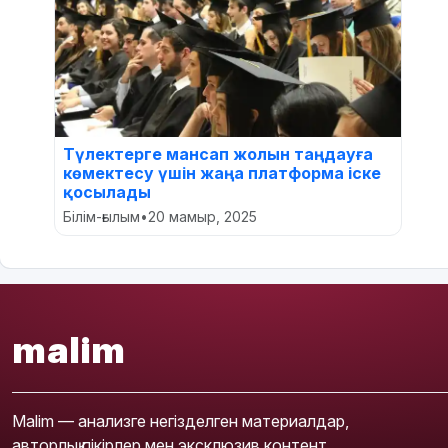
Түлектерге мансап жолын таңдауға
көмектесу үшін жаңа платформа іске
қосылады
Білім-ғылым
•
20 мамыр, 2025
malim
Malim — анализге негізделген материалдар,
авторлық пікірлер мен эксклюзив контент.