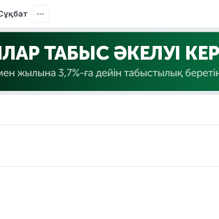
Сұқбат