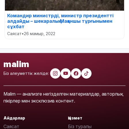
Командир министрді, министр президентті
алдайды – шекаралық Мақаншы тұрғынымен
сұхбат
Саясат
•
26 мамыр, 2022
malim
Біз әлеуметтік желіде:
Malim — анализге негізделген материалдар, авторлық
пікірлер мен эксклюзив контент.
Айдарлар
Қызмет
Саясат
Біз туралы