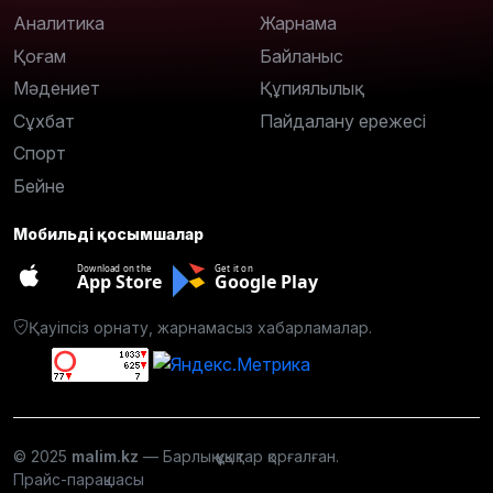
Аналитика
Жарнама
Қоғам
Байланыс
Мәдениет
Құпиялылық
Сұхбат
Пайдалану ережесі
Спорт
Бейне
Мобильді қосымшалар
Download on the
Get it on
App Store
Google Play
Қауіпсіз орнату, жарнамасыз хабарламалар.
© 2025
malim.kz
— Барлық құқықтар қорғалған.
Прайс-парақшасы