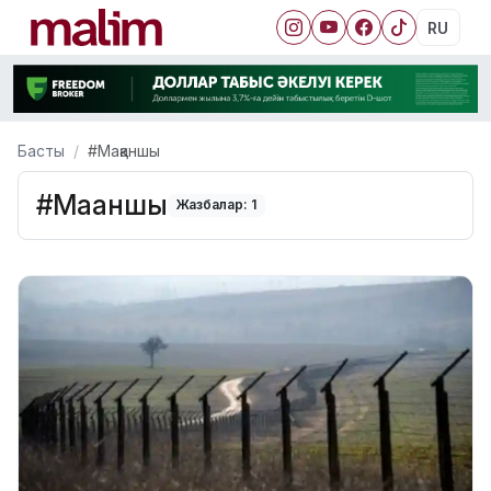
RU
Басты
#Мақаншы
#Мақаншы
Жазбалар: 1