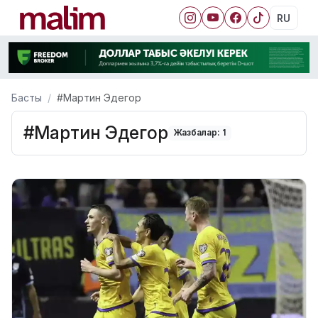
RU
Басты
#Мартин Эдегор
#Мартин Эдегор
Жазбалар: 1