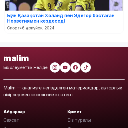
Бүгін Қазақстан Холанд пен Эдегор бастаған
Норвегиямен кездеседі
Спорт
•
6 қыркүйек, 2024
malim
Біз әлеуметтік желіде:
Malim — анализге негізделген материалдар, авторлық
пікірлер мен эксклюзив контент.
Айдарлар
Қызмет
Саясат
Біз туралы