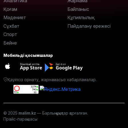
Аналитика
Жарнама
Қоғам
Байланыс
Мәдениет
Құпиялылық
Сұхбат
Пайдалану ережесі
Спорт
Бейне
Мобильді қосымшалар
Download on the
Get it on
App Store
Google Play
Қауіпсіз орнату, жарнамасыз хабарламалар.
© 2025
malim.kz
— Барлық құқықтар қорғалған.
Прайс-парақшасы