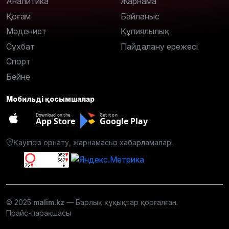
Аналитика
Жарнама
Қоғам
Байланыс
Мәдениет
Құпиялылық
Сұхбат
Пайдалану ережесі
Спорт
Бейне
Мобильді қосымшалар
Download on the
Get it on
App Store
Google Play
Қауіпсіз орнату, жарнамасыз хабарламалар.
© 2025
malim.kz
— Барлық құқықтар қорғалған.
Прайс-парақшасы