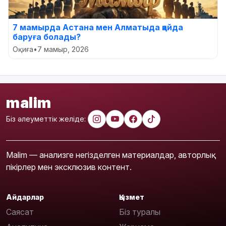
7 мамырда Астана мен Алматыда қайда
баруға болады?
Оқиға
•
7 мамыр, 2026
malim
Біз әлеуметтік желіде:
Malim — анализге негізделген материалдар, авторлық
пікірлер мен эксклюзив контент.
Айдарлар
Қызмет
Саясат
Біз туралы