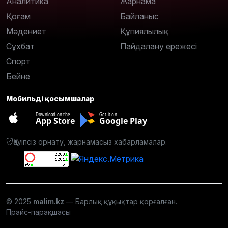
Аналитика
Жарнама
Қоғам
Байланыс
Мәдениет
Құпиялылық
Сұхбат
Пайдалану ережесі
Спорт
Бейне
Мобильді қосымшалар
Download on the
Get it on
App Store
Google Play
Қауіпсіз орнату, жарнамасыз хабарламалар.
© 2025
malim.kz
— Барлық құқықтар қорғалған.
Прайс-парақшасы