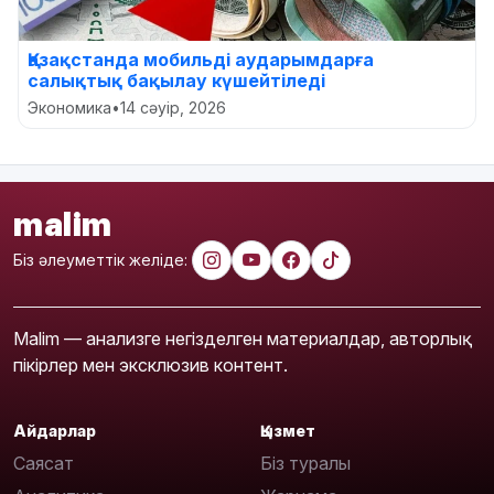
Қазақстанда мобильді аударымдарға
салықтық бақылау күшейтіледі
Экономика
•
14 сәуір, 2026
malim
Біз әлеуметтік желіде:
Malim — анализге негізделген материалдар, авторлық
пікірлер мен эксклюзив контент.
Айдарлар
Қызмет
Саясат
Біз туралы