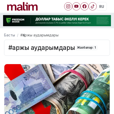
RU
Басты
#Қаржы аударымдары
#Қаржы аударымдары
Жазбалар: 1