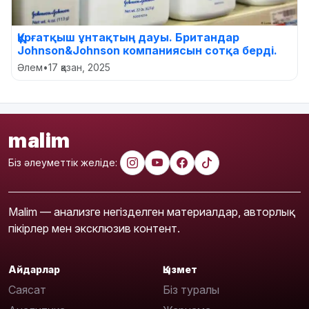
Құрғатқыш ұнтақтың дауы. Британдар
Johnson&Johnson компаниясын сотқа берді.
Әлем
•
17 қазан, 2025
malim
Біз әлеуметтік желіде:
Malim — анализге негізделген материалдар, авторлық
пікірлер мен эксклюзив контент.
Айдарлар
Қызмет
Саясат
Біз туралы