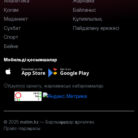
Аналитика
Жарнама
Қоғам
Байланыс
Мәдениет
Құпиялылық
Сұхбат
Пайдалану ережесі
Спорт
Бейне
Мобильді қосымшалар
Download on the
Get it on
App Store
Google Play
Қауіпсіз орнату, жарнамасыз хабарламалар.
© 2025
malim.kz
— Барлық құқықтар қорғалған.
Прайс-парақшасы