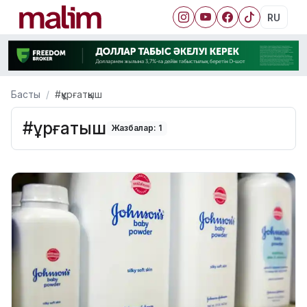
RU
Басты
#құрғатқыш
#құрғатқыш
Жазбалар: 1