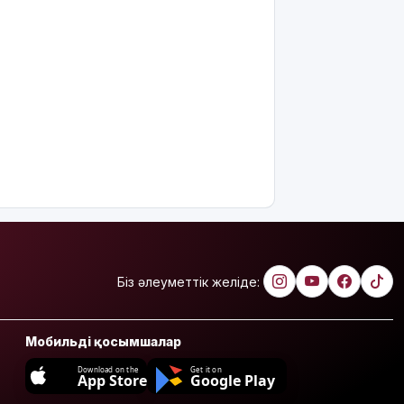
Біз әлеуметтік желіде:
Мобильді қосымшалар
Download on the
Get it on
App Store
Google Play