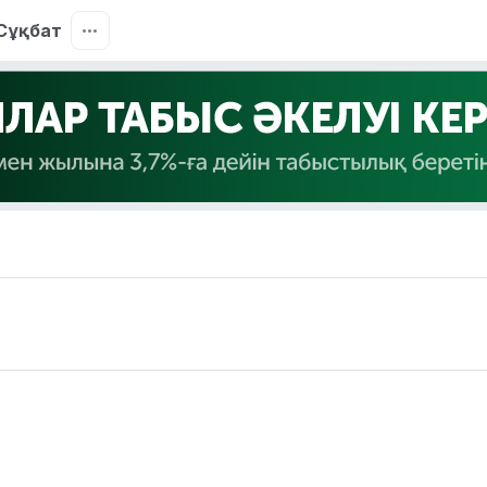
Сұқбат