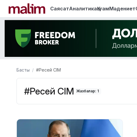
Саясат
Аналитика
Қоғам
Мәдениет
Басты
#Ресей СІМ
#Ресей СІМ
Жазбалар: 1