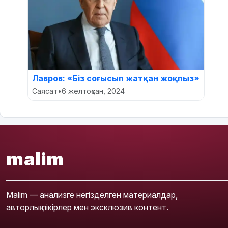
Лавров: «Біз соғысып жатқан жоқпыз»
Саясат
•
6 желтоқсан, 2024
malim
Malim — анализге негізделген материалдар,
авторлық пікірлер мен эксклюзив контент.