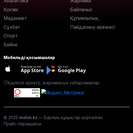
Аналитика
Жарнама
Қоғам
Байланыс
Мәдениет
Құпиялылық
Сұхбат
Пайдалану ережесі
Спорт
Бейне
Мобильді қосымшалар
Download on the
Get it on
App Store
Google Play
Қауіпсіз орнату, жарнамасыз хабарламалар.
© 2025
malim.kz
— Барлық құқықтар қорғалған.
Прайс-парақшасы