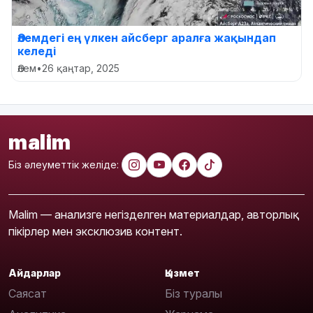
Әлемдегі ең үлкен айсберг аралға жақындап
келеді
Әлем
•
26 қаңтар, 2025
malim
Біз әлеуметтік желіде:
Malim — анализге негізделген материалдар, авторлық
пікірлер мен эксклюзив контент.
Айдарлар
Қызмет
Саясат
Біз туралы