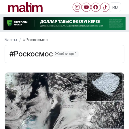
RU
Басты
#Роскосмос
#Роскосмос
Жазбалар: 1