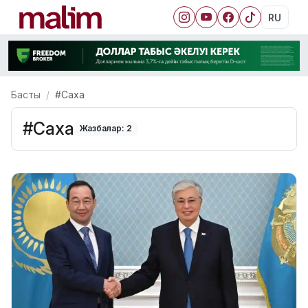
RU
Басты
#Саха
#Саха
Жазбалар: 2