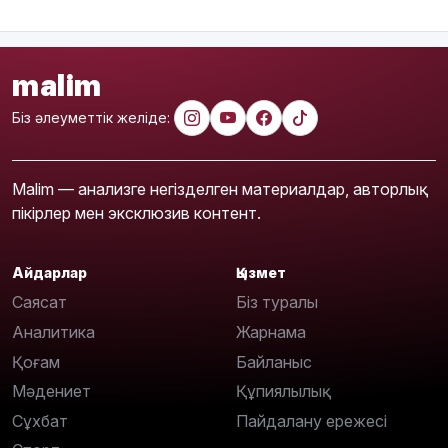
malim
Біз әлеуметтік желіде:
Malim — анализге негізделген материалдар, авторлық
пікірлер мен эксклюзив контент.
Айдарлар
Қызмет
Саясат
Біз туралы
Аналитика
Жарнама
Қоғам
Байланыс
Мәдениет
Құпиялылық
Сұхбат
Пайдалану ережесі