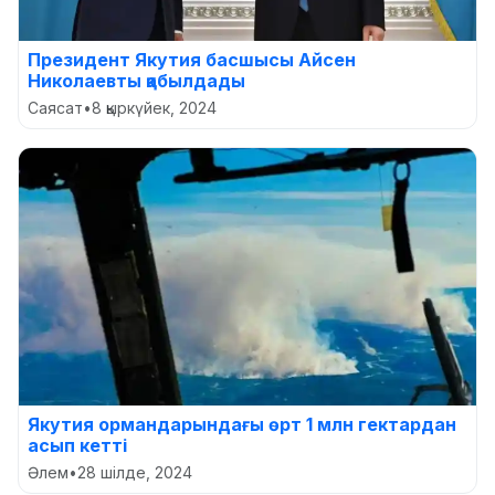
Президент Якутия басшысы Айсен
Николаевты қабылдады
Саясат
•
8 қыркүйек, 2024
Якутия ормандарындағы өрт 1 млн гектардан
асып кетті
Әлем
•
28 шілде, 2024