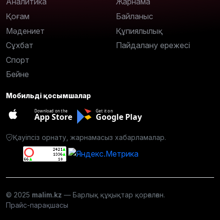
Аналитика
Жарнама
Қоғам
Байланыс
Мәдениет
Құпиялылық
Сұхбат
Пайдалану ережесі
Спорт
Бейне
Мобильді қосымшалар
Download on the
Get it on
App Store
Google Play
Қауіпсіз орнату, жарнамасыз хабарламалар.
© 2025
malim.kz
— Барлық құқықтар қорғалған.
Прайс-парақшасы