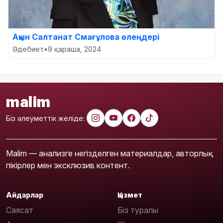
Ақын Салтанат Смағұлова өлеңдері
Әдебиет
•
9 қараша, 2024
malim
Біз әлеуметтік желіде:
Malim — анализге негізделген материалдар, авторлық
пікірлер мен эксклюзив контент.
Айдарлар
Қызмет
Саясат
Біз туралы