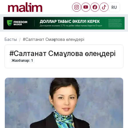
RU
Басты
#Салтанат Смағұлова өлеңдері
#Салтанат Смағұлова өлеңдері
Жазбалар: 1