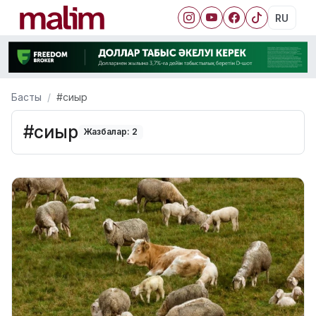
RU
Басты
#сиыр
#сиыр
Жазбалар: 2