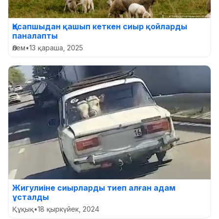
Қасапшыдан қашып кеткен сиыр қойларды
паналапты
Әлем
•
13 қараша, 2025
Жигулиіне сиырларды тиеп алған адам
ұсталды
Құқық
•
18 қыркүйек, 2024