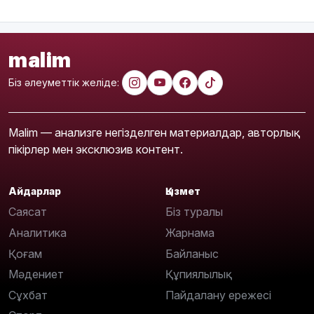
malim
Біз әлеуметтік желіде:
Malim — анализге негізделген материалдар, авторлық
пікірлер мен эксклюзив контент.
Айдарлар
Қызмет
Саясат
Біз туралы
Аналитика
Жарнама
Қоғам
Байланыс
Мәдениет
Құпиялылық
Сұхбат
Пайдалану ережесі