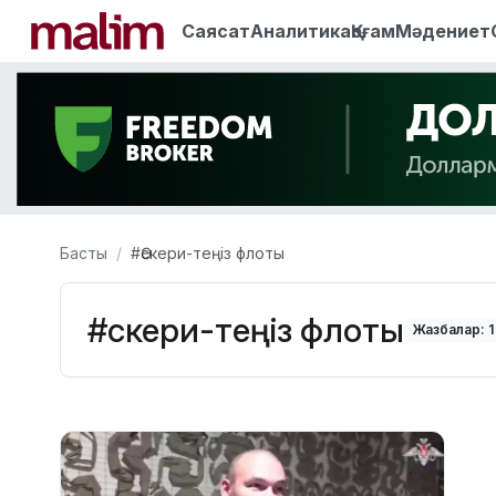
Саясат
Аналитика
Қоғам
Мәдениет
Басты
#Әскери-теңіз флоты
#Әскери-теңіз флоты
Жазбалар: 1