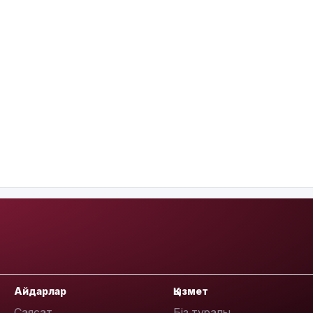
Айдарлар
Қызмет
Саясат
Біз туралы