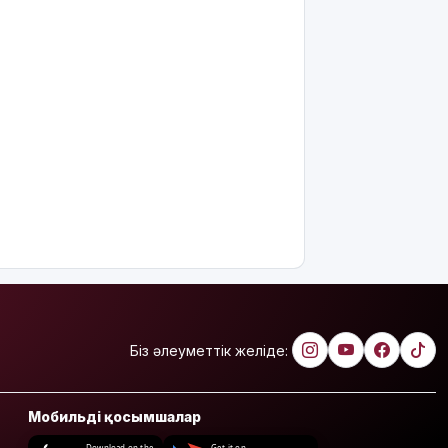
Біз әлеуметтік желіде:
Мобильді қосымшалар
Download on the
Get it on