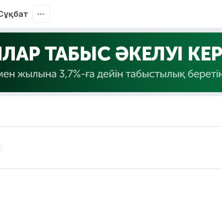
Сұқбат