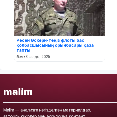
Ресей Әскери-теңіз флоты бас
қолбасшысының орынбасары қаза
тапты
Әлем
•
3 шілде, 2025
malim
Malim — анализге негізделген материалдар,
авторлық пікірлер мен эксклюзив контент.