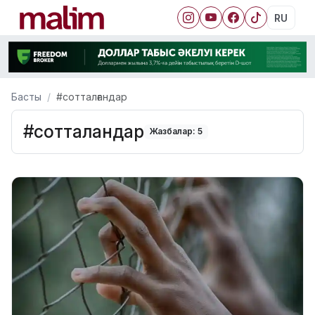
RU
Басты
#сотталғандар
#сотталғандар
Жазбалар: 5