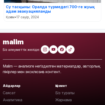
Су тасқыны: Оралда түрмедегі 700-ге жуық
адам эвакуацияланды
Қоғам
•
17 сәуір, 2024
malim
Біз әлеуметтік желіде:
Malim — анализге негізделген материалдар, авторлық
пікірлер мен эксклюзив контент.
Айдарлар
Қызмет
Саясат
Біз туралы
Аналитика
Жарнама