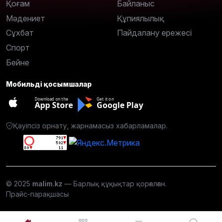
Қоғам
Байланыс
Мәдениет
Құпиялылық
Сұхбат
Пайдалану ережесі
Спорт
Бейне
Мобильді қосымшалар
Download on the
Get it on
App Store
Google Play
Қауіпсіз орнату, жарнамасыз хабарламалар.
© 2025
malim.kz
— Барлық құқықтар қорғалған.
Прайс-парақшасы