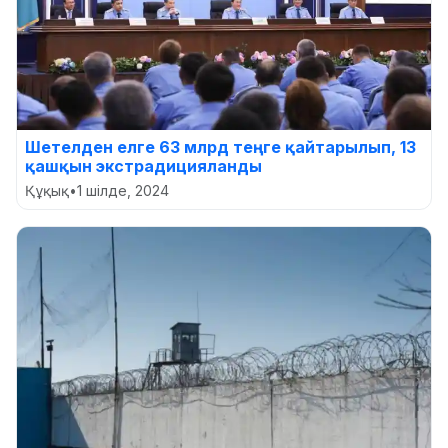
Шетелден елге 63 млрд теңге қайтарылып, 13
қашқын экстрадицияланды
Құқық
•
1 шілде, 2024