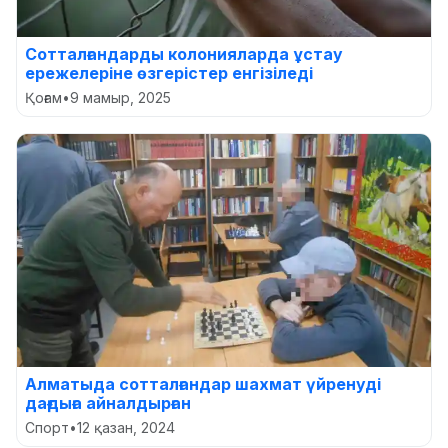
Сотталғандарды колонияларда ұстау
ережелеріне өзгерістер енгізіледі
Қоғам
•
9 мамыр, 2025
Алматыда сотталғандар шахмат үйренуді
дағдыға айналдырған
Спорт
•
12 қазан, 2024