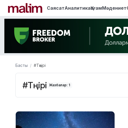
Саясат
Аналитика
Қоғам
Мәдениет
Басты
#Тәңірі
#Тәңірі
Жазбалар: 1