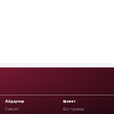
Айдарлар
Қызмет
Саясат
Біз туралы