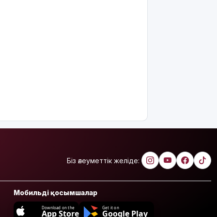
Біз әлеуметтік желіде:
Мобильді қосымшалар
Download on the
Get it on
App Store
Google Play