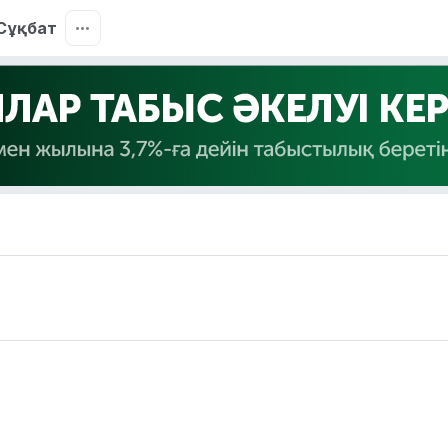
Сұқбат