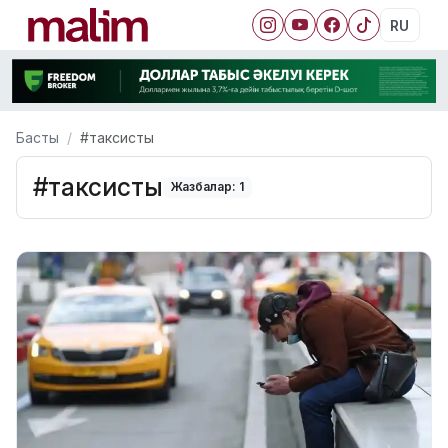
RU
Басты
#таксисты
#таксисты
Жазбалар: 1