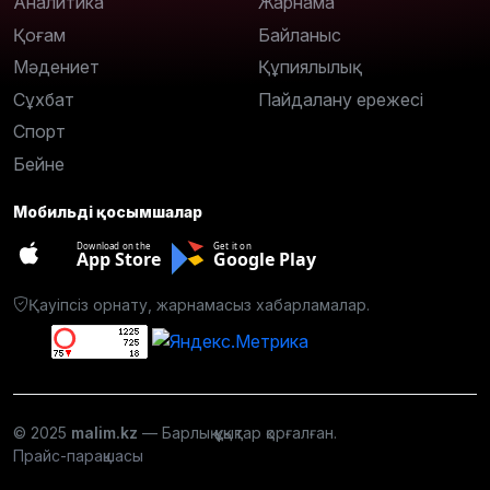
Аналитика
Жарнама
Қоғам
Байланыс
Мәдениет
Құпиялылық
Сұхбат
Пайдалану ережесі
Спорт
Бейне
Мобильді қосымшалар
Download on the
Get it on
App Store
Google Play
Қауіпсіз орнату, жарнамасыз хабарламалар.
© 2025
malim.kz
— Барлық құқықтар қорғалған.
Прайс-парақшасы