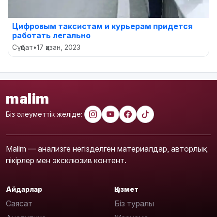
Цифровым таксистам и курьерам придется
работать легально
Сұқбат
•
17 қазан, 2023
malim
Біз әлеуметтік желіде:
Malim — анализге негізделген материалдар, авторлық
пікірлер мен эксклюзив контент.
Айдарлар
Қызмет
Саясат
Біз туралы