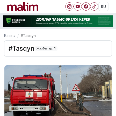
RU
Басты
#Tasqyn
#Tasqyn
Жазбалар: 1