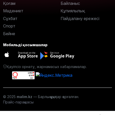
Қоғам
Байланыс
Мәдениет
Құпиялылық
Сұхбат
Пайдалану ережесі
Спорт
Бейне
Мобильді қосымшалар
Download on the
Get it on
App Store
Google Play
Қауіпсіз орнату, жарнамасыз хабарламалар.
© 2025
malim.kz
— Барлық құқықтар қорғалған.
Прайс-парақшасы