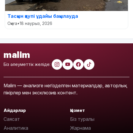
Тасқын қаупі ұдайы бақылауда
Оқиға
•
18 наурыз, 2026
malim
Біз әлеуметтік желіде:
Malim — анализге негізделген материалдар, авторлық
пікірлер мен эксклюзив контент.
Айдарлар
Қызмет
Саясат
Біз туралы
Аналитика
Жарнама