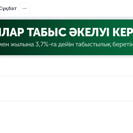
Сұқбат