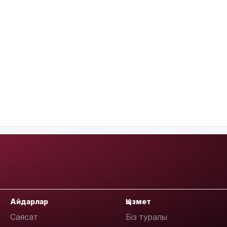
Айдарлар
Қызмет
Саясат
Біз туралы