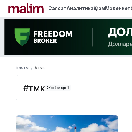
Саясат
Аналитика
Қоғам
Мәдениет
Басты
#тмк
#тмк
Жазбалар: 1