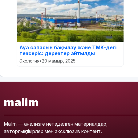
Ауа сапасын бақылау және ТМК-дегі
тексеріс: деректер айтылды
Экология
•
20 мамыр, 2025
malim
Malim — анализге негізделген материалдар,
авторлық пікірлер мен эксклюзив контент.