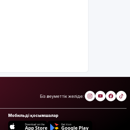
Біз әлеуметтік желіде:
Мобильді қосымшалар
Download on the
Get it on
App Store
Google Play