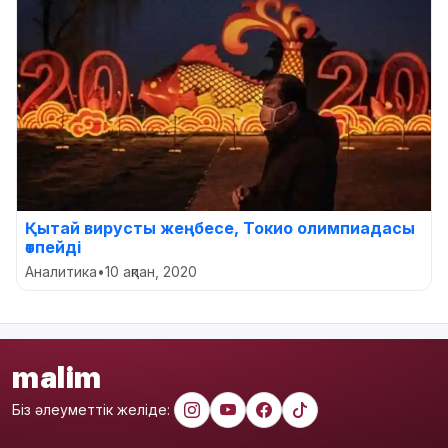
Қытай вирусты жеңбесе, Токио олимпиадасы
өтпейді
Аналитика
•
10 ақпан, 2020
malim
Біз әлеуметтік желіде: