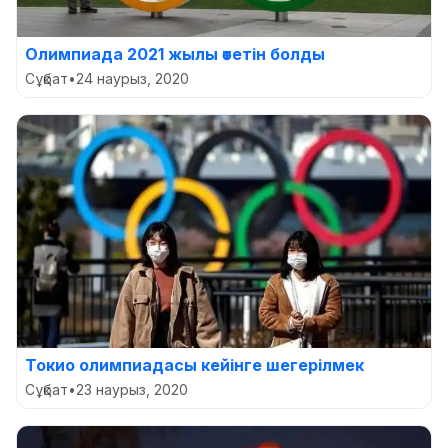
Олимпиада 2021 жылы өтетін болды
Сұқбат
•
24 наурыз, 2020
Токио олимпиадасы кейінге шегерілмек
Сұқбат
•
23 наурыз, 2020