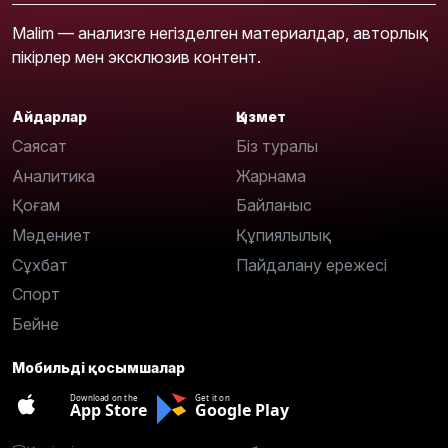
Malim — анализге негізделген материалдар, авторлық
пікірлер мен эксклюзив контент.
Айдарлар
Қызмет
Саясат
Біз туралы
Аналитика
Жарнама
Қоғам
Байланыс
Мәдениет
Құпиялылық
Сұхбат
Пайдалану ережесі
Спорт
Бейне
Мобильді қосымшалар
Download on the
Get it on
App Store
Google Play