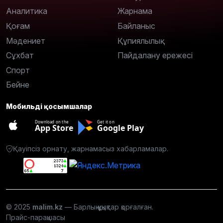
Аналитика
Жарнама
Қоғам
Байланыс
Мәдениет
Құпиялылық
Сұхбат
Пайдалану ережесі
Спорт
Бейне
Мобильді қосымшалар
Download on the
Get it on
App Store
Google Play
Қауіпсіз орнату, жарнамасыз хабарламалар.
© 2025
malim.kz
— Барлық құқықтар қорғалған.
Прайс-парақшасы