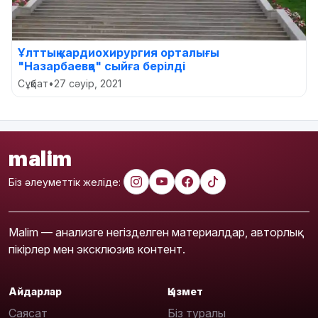
Ұлттық кардиохирургия орталығы
"Назарбаевқа" сыйға берілді
Сұқбат
•
27 сәуір, 2021
malim
Біз әлеуметтік желіде:
Malim — анализге негізделген материалдар, авторлық
пікірлер мен эксклюзив контент.
Айдарлар
Қызмет
Саясат
Біз туралы