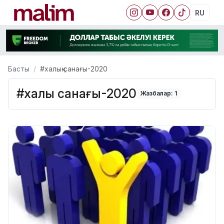
RU
Басты
#халық санағы-2020
#халық санағы-2020
Жазбалар: 1