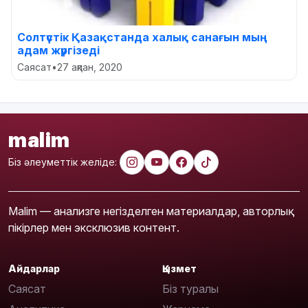
Солтүстік Қазақстанда халық санағын мың
адам жүргізеді
Саясат
•
27 ақпан, 2020
malim
Біз әлеуметтік желіде:
Malim — анализге негізделген материалдар, авторлық
пікірлер мен эксклюзив контент.
Айдарлар
Қызмет
Саясат
Біз туралы