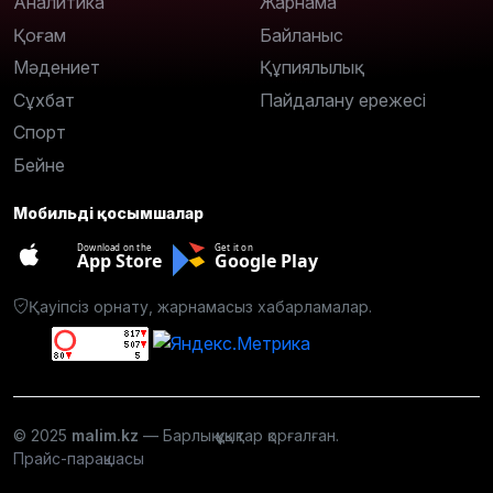
Аналитика
Жарнама
Қоғам
Байланыс
Мәдениет
Құпиялылық
Сұхбат
Пайдалану ережесі
Спорт
Бейне
Мобильді қосымшалар
Download on the
Get it on
App Store
Google Play
Қауіпсіз орнату, жарнамасыз хабарламалар.
© 2025
malim.kz
— Барлық құқықтар қорғалған.
Прайс-парақшасы