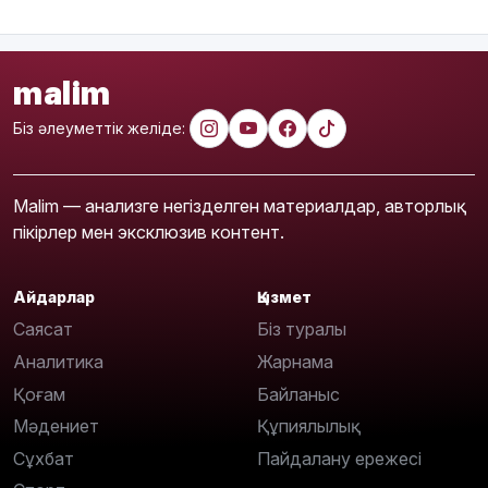
malim
Біз әлеуметтік желіде:
Malim — анализге негізделген материалдар, авторлық
пікірлер мен эксклюзив контент.
Айдарлар
Қызмет
Саясат
Біз туралы
Аналитика
Жарнама
Қоғам
Байланыс
Мәдениет
Құпиялылық
Сұхбат
Пайдалану ережесі