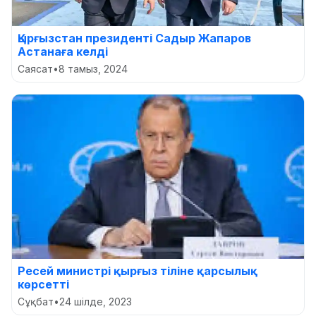
Қырғызстан президенті Садыр Жапаров
Астанаға келді
Саясат
•
8 тамыз, 2024
Ресей министрі қырғыз тіліне қарсылық
көрсетті
Сұқбат
•
24 шілде, 2023