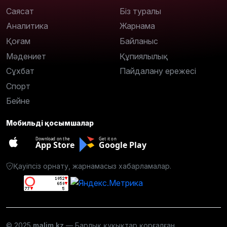
Саясат
Біз туралы
Аналитика
Жарнама
Қоғам
Байланыс
Мәдениет
Құпиялылық
Сұхбат
Пайдалану ережесі
Спорт
Бейне
Мобильді қосымшалар
Download on the
Get it on
App Store
Google Play
Қауіпсіз орнату, жарнамасыз хабарламалар.
© 2025
malim.kz
— Барлық құқықтар қорғалған.