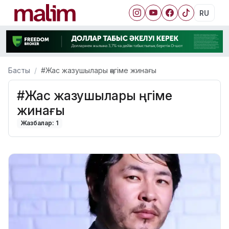
RU
Басты
#Жас жазушылары әңгіме жинағы
#Жас жазушылары әңгіме
жинағы
Жазбалар: 1