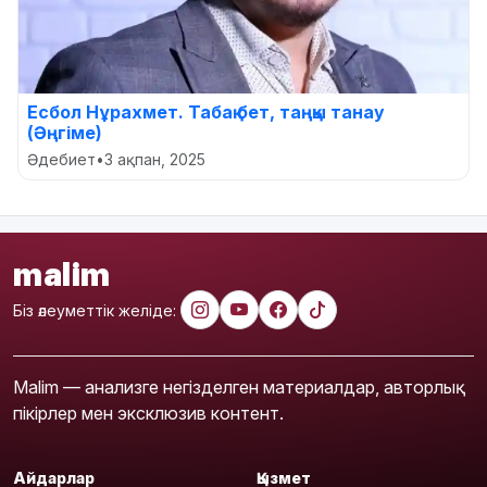
Есбол Нұрахмет. Табақ бет, таңқы танау
(Әңгіме)
Әдебиет
•
3 ақпан, 2025
malim
Біз әлеуметтік желіде:
Malim — анализге негізделген материалдар, авторлық
пікірлер мен эксклюзив контент.
Айдарлар
Қызмет