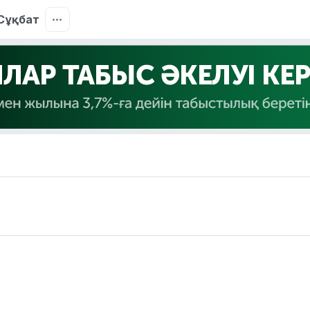
Сұқбат