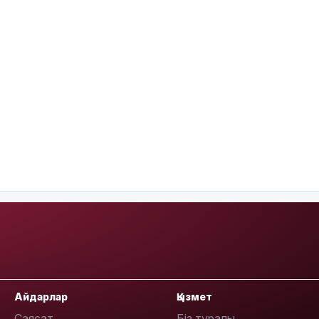
Айдарлар
Қызмет
Саясат
Біз туралы