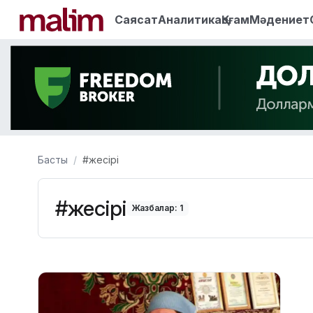
Саясат
Аналитика
Қоғам
Мәдениет
Басты
#жесірі
#жесірі
Жазбалар: 1