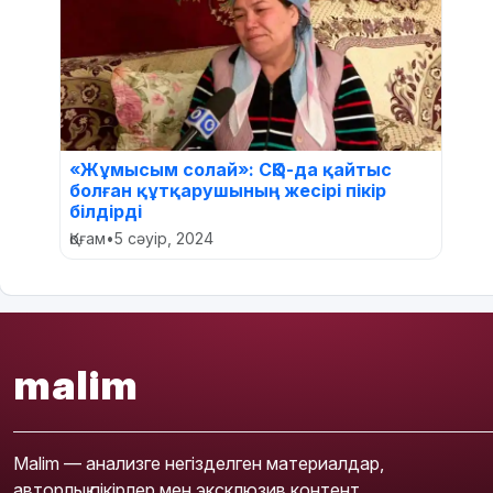
«Жұмысым солай»: СҚО-да қайтыс
болған құтқарушының жесірі пікір
білдірді
Қоғам
•
5 сәуір, 2024
malim
Malim — анализге негізделген материалдар,
авторлық пікірлер мен эксклюзив контент.