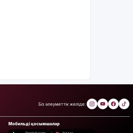
Біз әлеуметтік желіде:
Мобильді қосымшалар
Download on the
Get it on