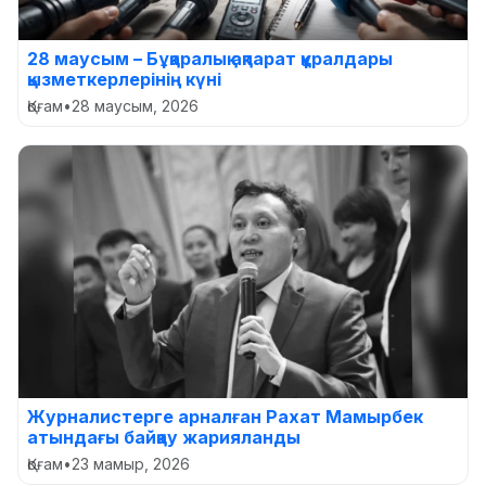
28 маусым – Бұқаралық ақпарат құралдары
қызметкерлерінің күні
Қоғам
•
28 маусым, 2026
Журналистерге арналған Рахат Мамырбек
атындағы байқау жарияланды
Қоғам
•
23 мамыр, 2026