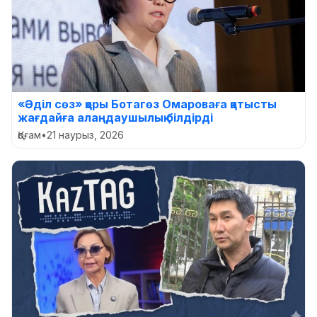
«Әділ сөз» қоры Ботагөз Омароваға қатысты
жағдайға алаңдаушылық білдірді
Қоғам
•
21 наурыз, 2026