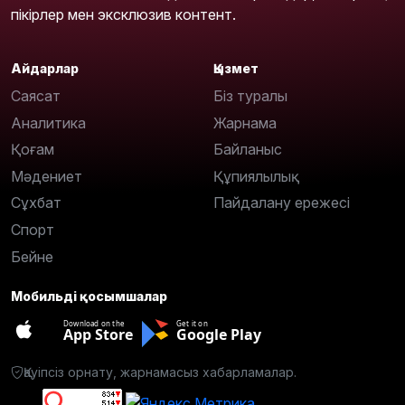
пікірлер мен эксклюзив контент.
Айдарлар
Қызмет
Саясат
Біз туралы
Аналитика
Жарнама
Қоғам
Байланыс
Мәдениет
Құпиялылық
Сұхбат
Пайдалану ережесі
Спорт
Бейне
Мобильді қосымшалар
Download on the
Get it on
App Store
Google Play
Қауіпсіз орнату, жарнамасыз хабарламалар.