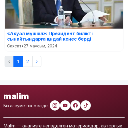
«Ахуал мүшкіл»: Президент билікті
сынайтындарға қандай кеңес берді
Саясат
•
27 маусым, 2024
‹
1
2
›
malim
Біз әлеуметтік желіде:
Malim — анализге негізделген материалдар, авторлық