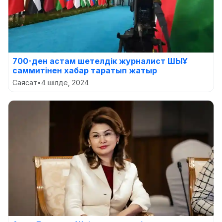
700-ден астам шетелдік журналист ШЫҰ
саммитінен хабар таратып жатыр
Саясат
•
4 шілде, 2024