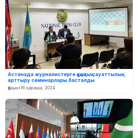
Астанада журналистерге құқықтық сауаттылық
арттыру семинарлары басталды
Құқық
•
16 қараша, 2024