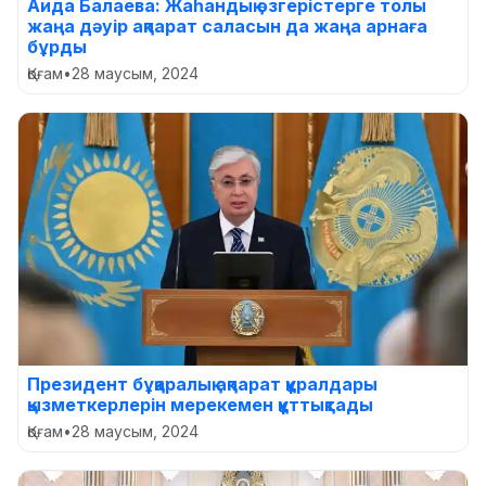
Аида Балаева: Жаһандық өзгерістерге толы
жаңа дәуір ақпарат саласын да жаңа арнаға
бұрды
Қоғам
•
28 маусым, 2024
Президент бұқаралық ақпарат құралдары
қызметкерлерін мерекемен құттықтады
Қоғам
•
28 маусым, 2024