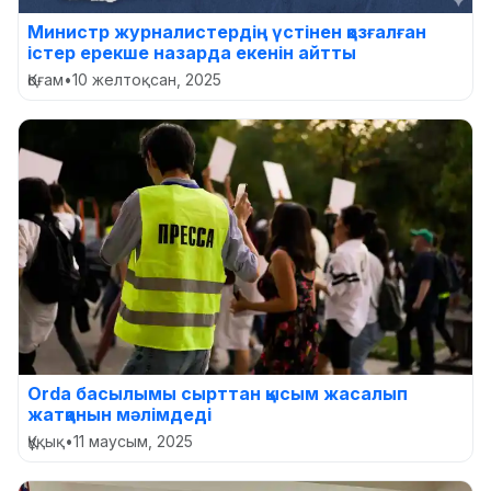
Министр журналистердің үстінен қозғалған
істер ерекше назарда екенін айтты
Қоғам
•
10 желтоқсан, 2025
Orda басылымы cырттан қысым жасалып
жатқанын мәлімдеді
Құқық
•
11 маусым, 2025