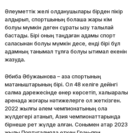
Әлеуметтік желі қолданушылары бірден пікір
қалдырып, спортшының болашақ жары кім
болуы мүмкін деген сұрақты қызу талқылай
бастады. Бірі оның таңдаған адамы спорт
саласынан болуы мүмкін десе, енді бірі бұл
адамның танымал тұлға болуы ықтимал екенін
жазуда.
Әбиба Әбужақынова – қазақ спортының
мақтаныштарының бірі. Ол 48 келіге дейінгі
салмақ дәрежесінде өнер көрсетіп, халықаралық
аренада жоғары нәтижелерге қол жеткізген.
2022 жылғы әлем чемпионатының қола
жүлдегері атанып, Азия чемпионаттарында
бірнеше рет жүлде алған. Сонымен қатар 2023
жылы Португалияда өткен Гран-при