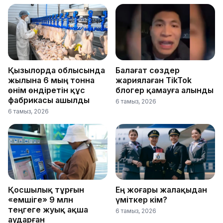
Қызылорда облысында
Балағат сөздер
жылына 6 мың тонна
жариялаған TikTok
өнім өндіретін құс
блогер қамауға алынды
фабрикасы ашылды
6 тамыз, 2026
6 тамыз, 2026
Қосшылық тұрғын
Ең жоғары жалақыдан
«емшіге» 9 млн
үміткер кім?
теңгеге жуық ақша
6 тамыз, 2026
аударған