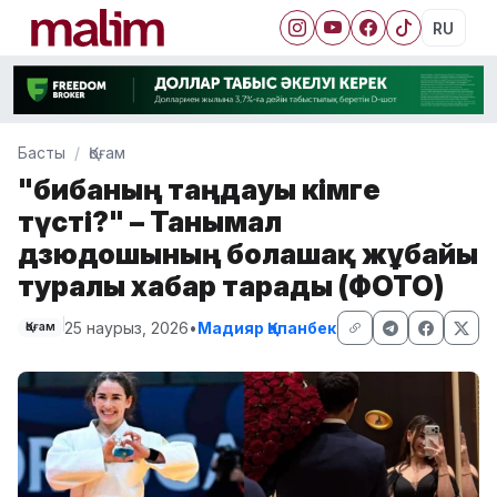
RU
Басты
Қоғам
"Әбибаның таңдауы кімге
түсті?" – Танымал
дзюдошының болашақ жұбайы
туралы хабар тарады (ФОТО)
25 наурыз, 2026
•
Мадияр Қапанбек
Қоғам