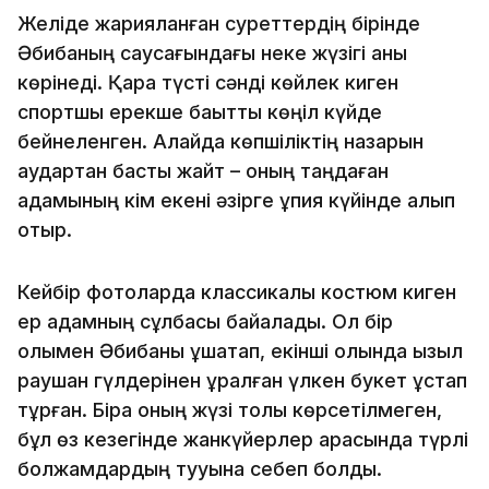
Желіде жарияланған суреттердің бірінде
Әбибаның саусағындағы неке жүзігі анық
көрінеді. Қара түсті сәнді көйлек киген
спортшы ерекше бақытты көңіл күйде
бейнеленген. Алайда көпшіліктің назарын
аудартқан басты жайт – оның таңдаған
адамының кім екені әзірге құпия күйінде қалып
отыр.
Кейбір фотоларда классикалық костюм киген
ер адамның сұлбасы байқалады. Ол бір
қолымен Әбибаны құшақтап, екінші қолында қызыл
раушан гүлдерінен құралған үлкен букет ұстап
тұрған. Бірақ оның жүзі толық көрсетілмеген,
бұл өз кезегінде жанкүйерлер арасында түрлі
болжамдардың тууына себеп болды.