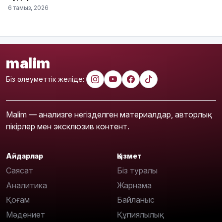
6 тамыз, 2026
malim
Біз әлеуметтік желіде:
Malim — анализге негізделген материалдар, авторлық
пікірлер мен эксклюзив контент.
Айдарлар
Қызмет
Саясат
Біз туралы
Аналитика
Жарнама
Қоғам
Байланыс
Мәдениет
Құпиялылық