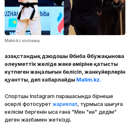
Malim.kz коллажы
Қазақстандық дзюдошы Әбиба Әбужақынова
әлеуметтік желіде жеке өміріне қатысты
күтпеген жаңалығын бөлісіп, жанкүйерлерін
қуантты, деп хабарлайды
Malim.kz.
Спортшы Instagram парақшасында бірнеше
әсерлі фотосурет
жариялап
, тұрмысқа шығуға
келісім бергенін қысқа ғана "Мен "иә" дедім"
деген жазбамен жеткізді.