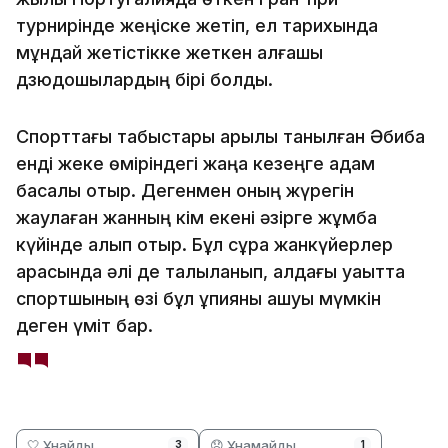
турнирінде жеңіске жетіп, ел тарихында
мұндай жетістікке жеткен алғашқы
дзюдошылардың бірі болды.
Спорттағы табыстары арқылы танылған Әбиба
енді жеке өміріндегі жаңа кезеңге қадам
басқалы отыр. Дегенмен оның жүрегін
жаулаған жанның кім екені әзірге жұмбақ
күйінде қалып отыр. Бұл сұрақ жанкүйерлер
арасында әлі де талқыланып, алдағы уақытта
спортшының өзі бұл құпияны ашуы мүмкін
деген үміт бар.
🤍 Ұнайды
😞 Ұнамайды
3
1