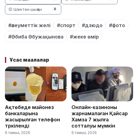
😡 Шектен шыққан
0
#әлеуметтік желі
#спорт
#дзюдо
#фото
#Әбиба Әбужақынова
#жеке өмір
Ұқсас мақалалар
Ақтөбеде майонез
Онлайн-казиноны
банкаларына
жарнамалаған Қайсар
жасырылған телефон
Хамза 7 жылға
тәркіленді
сотталуы мүмкін
6 тамыз, 2026
6 тамыз, 2026