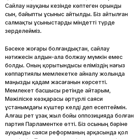
Сайлау науқаны кезінде көптеген орынды
сын, байыпты ұсыныс айтылды. Біз айтылған
салмақты ұсыныстарды міндетті түрде
зерделейміз.
Бәсеке жоғары болғандықтан, сайлау
нәтижесін алдын-ала болжау мүмкін емес
болды. Оның қорытындысы еліміздің нағыз
көппартиялы мемлекетке айналу жолында
маңызды қадам жасағанын көрсетті.
Мемлекет басшысы ретінде айтарым,
Мәжіліске көзқарасы әртүрлі саяси
ұстанымдағы күштер келді деп есептеймін.
Алғаш рет ұзақ жыл бойы оппозицияда болған
партия Парламентке өтті. Біз осының бәріне
ауқымды саяси реформаның арқасында қол