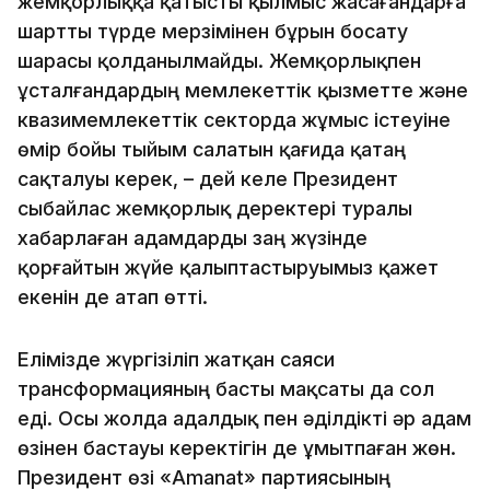
жемқорлыққа қатысты қылмыс жасағандарға
шартты түрде мерзімінен бұрын босату
шарасы қолданылмайды. Жемқорлықпен
ұсталғандардың мемлекеттік қызметте және
квазимемлекеттік секторда жұмыс істеуіне
өмір бойы тыйым салатын қағида қатаң
сақталуы керек, – дей келе Президент
сыбайлас жемқорлық деректері туралы
хабарлаған адамдарды заң жүзінде
қорғайтын жүйе қалыптастыруымыз қажет
екенін де атап өтті.
Елімізде жүргізіліп жатқан саяси
трансформацияның басты мақсаты да сол
еді. Осы жолда адалдық пен әділдікті әр адам
өзінен бастауы керектігін де ұмытпаған жөн.
Президент өзі «Amanat» партиясының