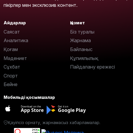
пікірлер мен эксклюзив контент.
Айдарлар
Қызмет
Саясат
Біз туралы
Аналитика
Жарнама
Қоғам
Байланыс
Мәдениет
Құпиялылық
Сұхбат
Пайдалану ережесі
Спорт
Бейне
Мобильді қосымшалар
Download on the
Get it on
App Store
Google Play
Қауіпсіз орнату, жарнамасыз хабарламалар.