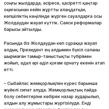
соңғы жылдарда, әсіресе, қасіретті қаңтар
оқиғасынан кейін жұртты алаңдатқан,
көпшіліктің көңілінде жүрген сауалдарға осы
Жолдаудан жауап күттік. Саяси реформалар
барысы айтылды.
Расында біз Жолдаудан көп сұраққа жауап
алдық. Президент ең алдымен бүкіл саланы
шырмаған тамыр-таныстықты түбірімен
жойып, адал әрі әділ қоғам орнату екенін атап
өтті.
– Сыбайлас жемқорлықпен күрес барынша
жүйелі сипат алуда. Жемқорлықтың пайда
болу себептеріне көбірек назар аударылып,
алдын алу жұмыстары жүргізілуде. Енді