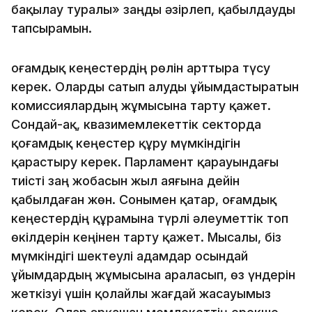
бақылау туралы» заңды әзірлеп, қабылдауды
тапсырамын.
Қоғамдық кеңестердің рөлін арттыра түсу
керек. Оларды сатып алуды ұйымдастыратын
комиссиялардың жұмысына тарту қажет.
Сондай-ақ, квазимемлекеттік секторда
қоғамдық кеңестер құру мүмкіндігін
қарастыру керек. Парламент қарауындағы
тиісті заң жобасын жыл аяғына дейін
қабылдаған жөн. Сонымен қатар, Қоғамдық
кеңестердің құрамына түрлі әлеуметтік топ
өкілдерін кеңінен тарту қажет. Мысалы, біз
мүмкіндігі шектеулі адамдар осындай
ұйымдардың жұмысына араласып, өз үндерін
жеткізуі үшін қолайлы жағдай жасауымыз