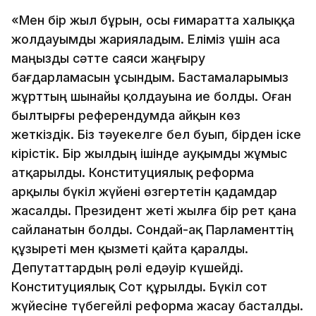
«Мен бір жыл бұрын, осы ғимаратта халыққа
жолдауымды жарияладым. Еліміз үшін аса
маңызды сәтте саяси жаңғыру
бағдарламасын ұсындым. Бастамаларымыз
жұрттың шынайы қолдауына ие болды. Оған
былтырғы референдумда айқын көз
жеткіздік. Біз тәуекелге бел буып, бірден іске
кірістік. Бір жылдың ішінде ауқымды жұмыс
атқарылды. Конституциялық реформа
арқылы бүкіл жүйені өзгертетін қадамдар
жасалды. Президент жеті жылға бір рет қана
сайланатын болды. Сондай-ақ Парламенттің
құзыреті мен қызметі қайта қаралды.
Депутаттардың рөлі едәуір күшейді.
Конституциялық Сот құрылды. Бүкіл сот
жүйесіне түбегейлі реформа жасау басталды.