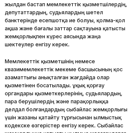
жылдан бастап мемлекеттік қызметшілердің,
депутаттардың, судьялардың шетел
банктерінде есепшотқа ие болуы, қолма-қол
ақша және бағалы заттар сақтауына қатысты
жемқорлықпен күрес аясында жаңа
шектеулер енгізу керек.
Мемлекеттік қызметшінің немесе
квазимемлекеттік мекеме басшысының қос
азаматтығы анықталған жағдайда олар
қызметінен босатылады. Құқық қорғау
органдары қызметкерлерінің, судьялардың,
пара берушілердің және парақорлыққа
делдал болғандардың сыбайлас жемқорлығы
үшін жазаны қатайту тұрғысынан Қылмыстық
кодекске өзгерістер енгізу керек. Сыбайлас