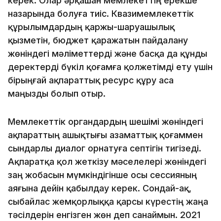
керек. Олар әрқашан мемлекеттің ерекше
назарында болуға тиіс. Квазимемлекеттік
құрылымдардың қаржы-шаруашылық
қызметін, бюджет қаражатын пайдалану
жөніндегі мәліметтерді және басқа да құнды
деректерді бүкіл қоғамға қолжетімді ету үшін
бірыңғай ақпараттық ресурс құру аса
маңызды болып отыр.
Мемлекеттік органдардың шешімі жөніндегі
ақпараттың ашықтығы азаматтық қоғаммен
сындарлы диалог орнатуға септігін тигізеді.
Ақпаратқа қол жеткізу мәселелері жөніндегі
заң жобасын мүмкіндігінше осы сессияның
аяғына дейін қабылдау керек. Сондай-ақ,
сыбайлас жемқорлыққа қарсы күрестің жаңа
тәсілдерін енгізген жөн деп санаймын. 2021