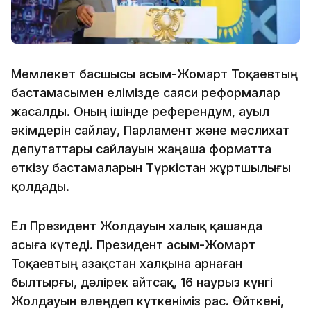
Мемлекет басшысы Қасым-Жомарт Тоқаевтың
бастамасымен елімізде саяси реформалар
жасалды. Оның ішінде референдум, ауыл
әкімдерін сайлау, Парламент және мәслихат
депутаттары сайлауын жаңаша форматта
өткізу бастамаларын Түркістан жұртшылығы
қолдады.
Ел Президент Жолдауын халық қашанда
асыға күтеді. Президент Қасым-Жомарт
Тоқаевтың Қазақстан халқына арнаған
былтырғы, дәлірек айтсақ, 16 наурыз күнгі
Жолдауын елеңдеп күткеніміз рас. Өйткені,