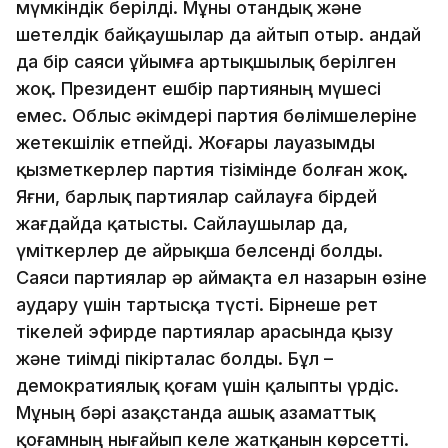
мүмкіндік берілді. Мұны отандық және
шетелдік байқаушылар да айтып отыр. Қандай
да бір саяси ұйымға артықшылық берілген
жоқ. Президент ешбір партияның мүшесі
емес. Облыс әкімдері партия бөлімшелеріне
жетекшілік етпейді. Жоғары лауазымды
қызметкерлер партия тізімінде болған жоқ.
Яғни, барлық партиялар сайлауға бірдей
жағдайда қатысты. Сайлаушылар да,
үміткерлер де айрықша белсенді болды.
Саяси партиялар әр аймақта ел назарын өзіне
аудару үшін тартысқа түсті. Бірнеше рет
тікелей эфирде партиялар арасында қызу
және тиімді пікірталас болды. Бұл –
демократиялық қоғам үшін қалыпты үрдіс.
Мұның бәрі Қазақстанда ашық азаматтық
қоғамның нығайып келе жатқанын көрсетті.