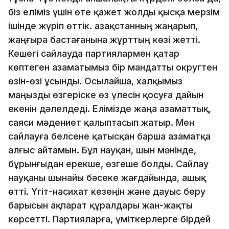
біз еліміз үшін өте қажет жолды қысқа мерзім
ішінде жүріп өттік. Қазақстанның жаңарып,
жаңғыра бастағанына жұрттың көзі жетті.
Кешегі сайлауда партиялармен қатар
көптеген азаматымыз бір мандатты округтен
өзін-өзі ұсынды. Осылайша, халқымыз
маңызды өзгеріске өз үлесін қосуға дайын
екенін дәлелдеді. Елімізде жаңа азаматтық,
саяси мәдениет қалыптасып жатыр. Мен
сайлауға белсене қатысқан барша азаматқа
алғыс айтамын. Бұл науқан, шын мәнінде,
бұрынғыдан ерекше, өзгеше болды. Сайлау
науқаны шынайы бәсеке жағдайында, ашық
өтті. Үгіт-насихат кезеңін және дауыс беру
барысын ақпарат құралдары жан-жақты
көрсетті. Партияларға, үміткерлерге бірдей