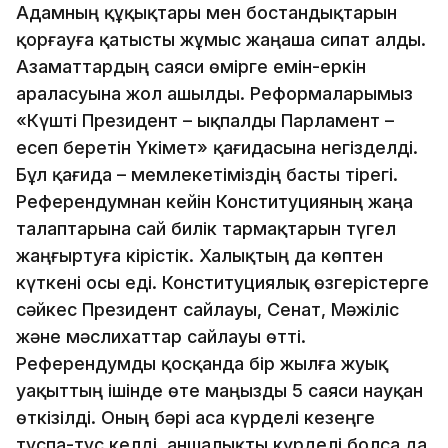
Адамның құқықтары мен бостандықтарын
қорғауға қатысты жұмыс жаңаша сипат алды.
Азаматтардың саяси өмірге емін-еркін
араласуына жол ашылды. Реформаларымыз
«Күшті Президент – ықпалды Парламент –
есеп беретін Үкімет» қағидасына негізделді.
Бұл қағида – мемлекетіміздің басты тірегі.
Референдумнан кейін Конституцияның жаңа
талаптарына сай билік тармақтарын түгел
жаңғыртуға кірістік. Халықтың да көптен
күткені осы еді. Конституциялық өзгерістерге
сәйкес Президент сайлауы, Сенат, Мәжіліс
және мәслихаттар сайлауы өтті.
Референдумды қосқанда бір жылға жуық
уақыттың ішінде өте маңызды 5 саяси науқан
өткізілді. Оның бәрі аса күрделі кезеңге
тұспа-тұс келді. Қаншалықты күрделі болса да,