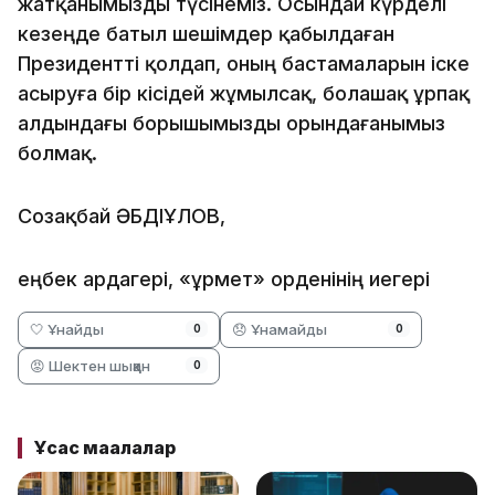
жатқанымызды түсінеміз. Осындай күрделі
кезеңде батыл шешімдер қабылдаған
Президентті қолдап, оның бастамаларын іске
асыруға бір кісідей жұмылсақ, болашақ ұрпақ
алдындағы борышымызды орындағанымыз
болмақ.
Созақбай ӘБДІҚҰЛОВ,
еңбек ардагері, «Құрмет» орденінің иегері
🤍 Ұнайды
😞 Ұнамайды
0
0
😡 Шектен шыққан
0
Ұқсас мақалалар