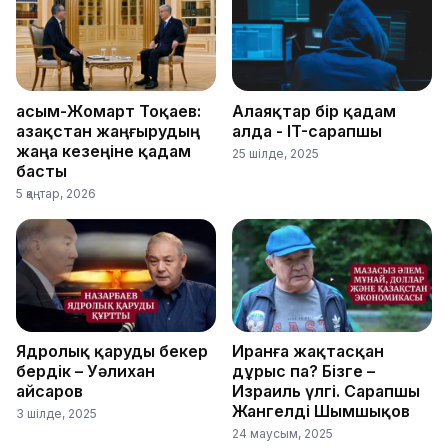
Қасым-Жомарт Тоқаев:
Алаяқтар бір қадам
Қазақстан жаңғырудың
алда - IT-сарапшы
жаңа кезеңіне қадам
25 шілде, 2025
басты
5 қаңтар, 2026
Ядролық қаруды бекер
Иранға жақтасқан
бердік – Уәлихан
дұрыс па? Бізге –
Қайсаров
Израиль үлгі. Сарапшы
Жангелді Шымшықов
3 шілде, 2025
24 маусым, 2025