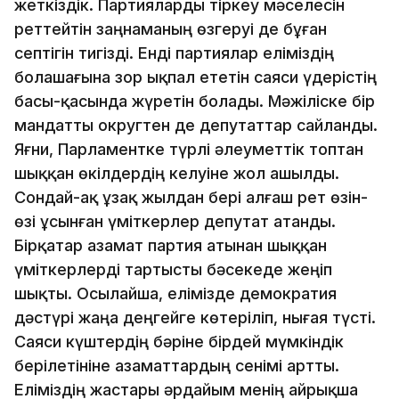
жеткіздік. Партияларды тіркеу мәселесін
реттейтін заңнаманың өзгеруі де бұған
септігін тигізді. Енді партиялар еліміздің
болашағына зор ықпал ететін саяси үдерістің
басы-қасында жүретін болады. Мәжіліске бір
мандатты округтен де депутаттар сайланды.
Яғни, Парламентке түрлі әлеуметтік топтан
шыққан өкілдердің келуіне жол ашылды.
Сондай-ақ ұзақ жылдан бері алғаш рет өзін-
өзі ұсынған үміткерлер депутат атанды.
Бірқатар азамат партия атынан шыққан
үміткерлерді тартысты бәсекеде жеңіп
шықты. Осылайша, елімізде демократия
дәстүрі жаңа деңгейге көтеріліп, нығая түсті.
Саяси күштердің бәріне бірдей мүмкіндік
берілетініне азаматтардың сенімі артты.
Еліміздің жастары әрдайым менің айрықша