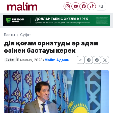
RU
Басты
Сұқбат
Әділ қоғам орнатуды әр адам
өзінен бастауы керек
11 мамыр, 2023
•
Malim Админ
Сұқбат