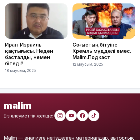
Иран-Израиль
Соғыстың бітуіне
қақтығысы. Неден
Кремль мүдделі емес.
басталды, немен
Malim.Подкаст
бітеді?
12 маусым, 2025
18 маусым, 2025
malim
Біз әлеуметтік желіде:
Malim — анализге негізделген материалдар, авторлық