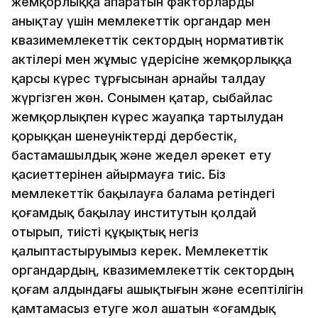
жемқорлыққа апаратын факторларды
анықтау үшін мемлекеттік органдар мен
квазимемлекеттік сектордың нормативтік
актілері мен жұмыс үдерісіне жемқорлыққа
қарсы күрес тұрғысынан арнайы талдау
жүргізген жөн. Сонымен қатар, сыбайлас
жемқорлықпен күрес жауапқа тартылудан
қорыққан шенеуніктерді дербестік,
бастамашылдық және жедел әрекет ету
қасиеттерінен айырмауға тиіс. Біз
мемлекеттік бақылауға балама ретіндегі
қоғамдық бақылау институтын қолдай
отырып, тиісті құқықтық негіз
қалыптастыруымыз керек. Мемлекеттік
органдардың, квазимемлекеттік сектордың
қоғам алдындағы ашықтығын және есептілігін
қамтамасыз етуге жол ашатын «Қоғамдық