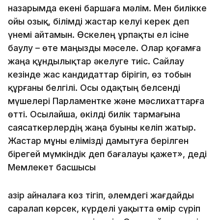
назарымда екені баршаға мәлім. Мен билікке
ойы озық, білімді жастар келуі керек деп
үнемі айтамын. Өскелең ұрпақты ел ісіне
баулу – өте маңызды мәселе. Олар қоғамға
жаңа құндылықтар әкелуге тиіс. Сайлау
кезінде жас кандидаттар бірігіп, өз тобын
құрғаны белгілі. Осы одақтың белсенді
мүшелері Парламентке және мәслихаттарға
өтті. Осылайша, өкілді билік тармағына
саясаткерлердің жаңа буыны келіп жатыр.
Жастар мұны елімізді дамытуға берілген
бірегей мүмкіндік деп бағалауы қажет», деді
Мемлекет басшысы
Қазір айналаға көз тігіп, әлемдегі жағдайды
саралап көрсек, күрделі уақытта өмір сүріп