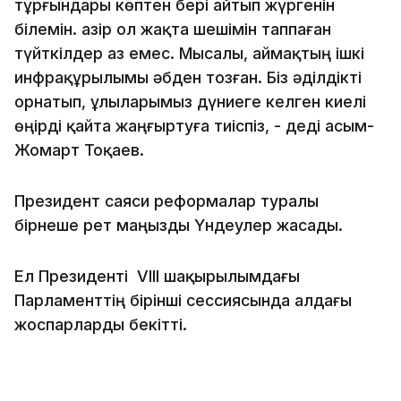
тұрғындары көптен бері айтып жүргенін
білемін. Қазір ол жақта шешімін таппаған
түйткілдер аз емес. Мысалы, аймақтың ішкі
инфрақұрылымы әбден тозған. Біз әділдікті
орнатып, ұлыларымыз дүниеге келген киелі
өңірді қайта жаңғыртуға тиіспіз, - деді Қасым-
Жомарт Тоқаев.
Президент саяси реформалар туралы
бірнеше рет маңызды Үндеулер жасады.
Ел Президенті VIII шақырылымдағы
Парламенттің бірінші сессиясында алдағы
жоспарларды бекітті.