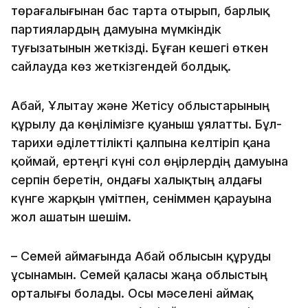
төрағалығынан бас тарта отырып, барлық
партиялардың дамуына мүмкіндік
туғызатынын жеткізді. Бұған кешегі өткен
сайлауда көз жеткізгендей болдық.
Абай, Ұлытау және Жетісу облыстарының
құрылу да көңілімізге қуаныш ұялатты. Бұл-
тарихи әділеттілікті қалпына келтіріп қана
қоймай, ертеңгі күні сол өңірлердің дамуына
серпін беретін, ондағы халықтың алдағы
күнге жарқын үмітпен, сеніммен қарауына
жол ашатын шешім.
– Семей аймағында Абай облысын құруды
ұсынамын. Семей қаласы жаңа облыстың
орталығы болады. Осы мәселені аймақ