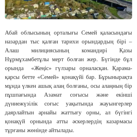
Абай облысының орталығы Семей қаласындағы
назардан тыс қалған тарихи орындардың бірі –
Алаш милициясының командирі Қазы
Нұрмұхамбетұлы мерт болған жер. Бүгінде бұл
орында «Жеңіс» гүлзары орналасқан. Қарама-
қарсы бетте «Семей» қонақүйі бар. Бұрынырақта
мұнда үлкен ашық алаң болғаны, осы алаңның бір
пұшпағында Азамат соғысы және екінші
дүниежүзілік соғыс уақытында жауынгерлер
даярлайтын арнайы жаттығу орны, ал бүгінгі
қонақүй орнында атты әскерлердің казармасы
тұрғаны жөнінде айтылады.