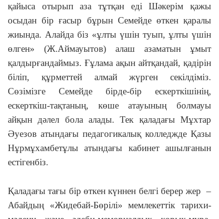
қайыса отырып аза тұтқан еді Шәкерім қажы
осыдан бір ғасыр бұрын Семейде өткен қаралы
жиында. Алайда біз «ұлты үшін туып, ұлты үшін
өлген» (Ж.Аймауытов) алаш азаматын ұмыт
қалдырғандаймыз. Ғұлама ақын айтқандай, қадірін
біліп, құрметтей алмай жүрген секілдіміз.
Сөзімізге Семейде бірде-бір ескерт­кішінің,
ескерткіш-тақтаның, көше атауының болмауы
айқын дәлел бола алады. Тек қаладағы Мұхтар
Әуезов атындағы педагогикалық колледжде Қазы
Нұрмұхамбетұлы атындағы кабинет ашылғанын
естігенбіз.
Қаладағы тағы бір өткен күннен белгі берер жер –
Абайдың «Жи­дебай-Бөрілі» мемлекеттік тарихи-