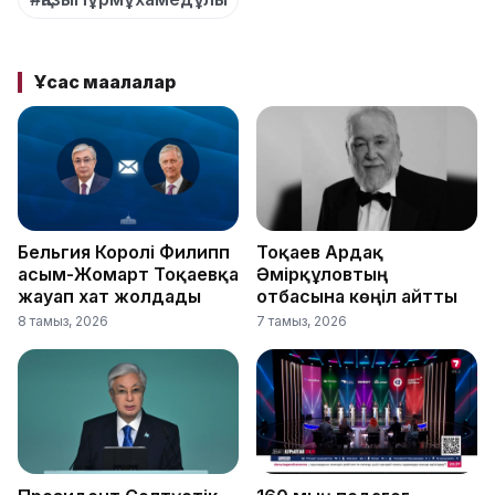
Ұқсас мақалалар
Бельгия Королі Филипп
Тоқаев Ардақ
Қасым-Жомарт Тоқаевқа
Әмірқұловтың
жауап хат жолдады
отбасына көңіл айтты
8 тамыз, 2026
7 тамыз, 2026