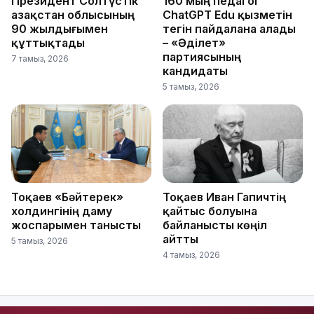
Президент Солтүстік
160 мың педагог
Қазақстан облысының
ChatGPT Edu қызметін
90 жылдығымен
тегін пайдалана алады
құттықтады
– «Әділет»
партиясының
7 тамыз, 2026
кандидаты
5 тамыз, 2026
Тоқаев «Бәйтерек»
Тоқаев Иван Гапичтің
холдингінің даму
қайтыс болуына
жоспарымен танысты
байланысты көңіл
айтты
5 тамыз, 2026
4 тамыз, 2026