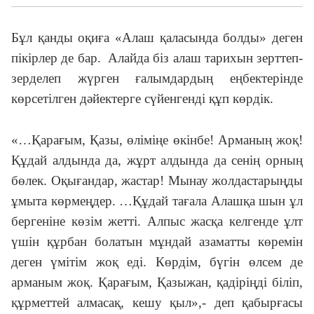
Бұл қанды оқиға «Алаш қаласында болды» деген
пікірлер де бар. Алайда біз алаш тарихын зерттеп-
зерделеп жүрген ғалымдардың еңбектерінде
көрсетілген дәйектерге сүйен­генді құп көрдік.
«…Қарағым, Қазы, өліміңе өкінбе! Арманың жоқ!
Құдай алдында да, жұрт алдында да сенің орның
бөлек. Оқығандар, жастар! Мынау жолдастарыңды
ұмыта көрмеңдер. …Құдай тағала Алашқа шын ұл
бергеніне көзім жетті. Алпыс жасқа келгенде ұлт
үшін құрбан болатын мұндай азаматты көремін
деген үмітім жоқ еді. Көрдім, бүгін өлсем де
арманым жоқ. Қарағым, Қазыжан, қадіріңді біліп,
құрметтей алмасақ, кешу қыл»,- деп қабырғасы