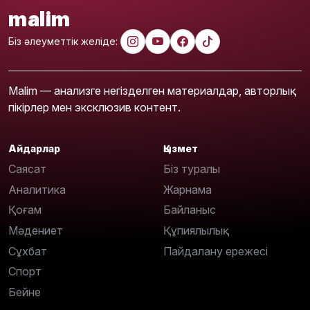
malim
Біз әлеуметтік желіде:
Malim — анализге негізделген материалдар, авторлық
пікірлер мен эксклюзив контент.
Айдарлар
Қызмет
Саясат
Біз туралы
Аналитика
Жарнама
Қоғам
Байланыс
Мәдениет
Құпиялылық
Сұхбат
Пайдалану ережесі
Спорт
Бейне