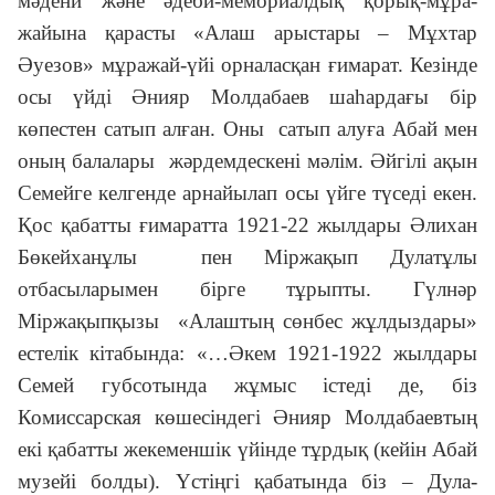
мәдени және әдеби-мемориалдық қорық-мұра­
жайына қарасты «Алаш арыстары – Мұхтар
Әуезов» мұражай-үйі орналасқан ғимарат. Кезінде
осы үйді Әнияр Молдабаев шаһардағы бір
көпестен сатып алған. Оны сатып алуға Абай мен
оның бала­лары жәрдемдескені мәлім. Әйгілі ақын
Семейге келгенде арнайылап осы үйге түседі екен.
Қос қабатты ғимаратта 1921-22 жылдары Әлихан
Бөкейханұлы пен Міржақып Дулатұлы
отбасыларымен бірге тұрыпты. Гүлнәр
Міржақыпқызы «Алаштың сөнбес жұлдыздары»
естелік кітабында: «…Әкем 1921-1922 жылдары
Семей губсотында жұмыс істеді де, біз
Комиссарская көшесіндегі Әнияр Молдабаевтың
екі қабат­ты же­кеменшік үйінде тұр­дық (кейін Абай
музейі болды). Үстіңгі қабатында біз – Дула­