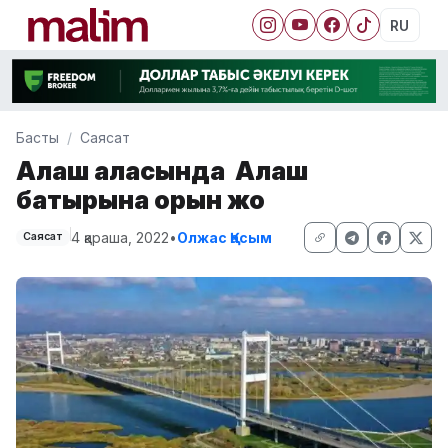
RU
Басты
Саясат
Алаш қаласында Алаш
батырына орын жоқ
4 қараша, 2022
•
Олжас Қасым
Саясат