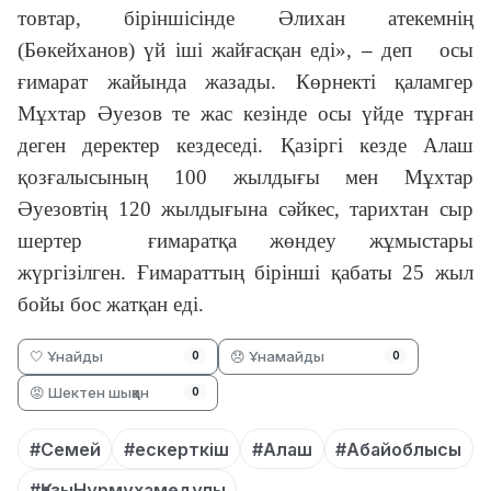
товтар, бірін­шісінде Әлихан атекемнің
(Бөкейханов) үй іші жайғасқан еді»,
–
деп осы
ғимарат жайында жазады. Көрнекті қаламгер
Мұхтар Әуезов те жас кезінде осы үйде тұрған
деген деректер кездеседі. Қазіргі кезде Алаш
қозға­лысының 100 жылдығы мен Мұхтар
Әуезовтің 120 жыл­дығына сәйкес, тарихтан сыр
шертер ғима­ратқа жөндеу жұмыстары
жүргізілген. Ғима­раттың бірінші қабаты 25 жыл
бойы бос жатқан еді.
🤍 Ұнайды
😞 Ұнамайды
0
0
😡 Шектен шыққан
0
#Семей
#ескерткіш
#Алаш
#Абайоблысы
#ҚазыНұрмұхамедұлы