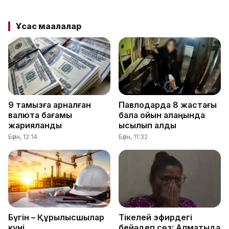
Ұқсас мақалалар
9 тамызға арналған
Павлодарда 8 жастағы
валюта бағамы
бала ойын алаңында
жарияланды
қысылып қалды
Бүгін, 12:14
Бүгін, 11:32
Бүгін – Құрылысшылар
Тікелей эфирдегі
күні
бейәдеп сөз: Алматыда