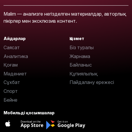
Malim — анализге негізделген материалдар, авторлық
пікірлер мен эксклюзив контент.
Айдарлар
Қызмет
Саясат
Біз туралы
Аналитика
Жарнама
Қоғам
Байланыс
Мәдениет
Құпиялылық
Сұхбат
Пайдалану ережесі
Спорт
Бейне
Мобильді қосымшалар
Download on the
Get it on
App Store
Google Play