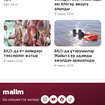
екі блогер қамауға
Бүгін, 08:41
алынды
8 тамыз, 2026
БҚО-да ет өнімдері
БҚО-да құтқарушылар
тексеріліп жатыр
Жайықта ер адамды
ажалдан арашалады
8 тамыз, 2026
8 тамыз, 2026
malim
Біз әлеуметтік желіде: