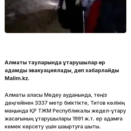
Алматы тауларында құтқарушылар ер
адамды эвакуациялады, деп хабарлайды
Malim.kz.
Алматы қаласы Медеу ауданында, теңіз
деңгейінен 3337 метр биіктікте, Титов көлінің
маңында ҚР ТЖМ Республикалық жедел-құтқару
жасағының құтқарушылары 1991 ж.т. ер адамға
көмек көрсету үшін шақыртуға шықты.