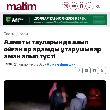
RU
Басты
Қоғам
Алматы тауларында қалып
қойған ер адамды құтқарушылар
аман алып түсті
21 қыркүйек, 2025
•
Арман Қайыпхан
Қоғам