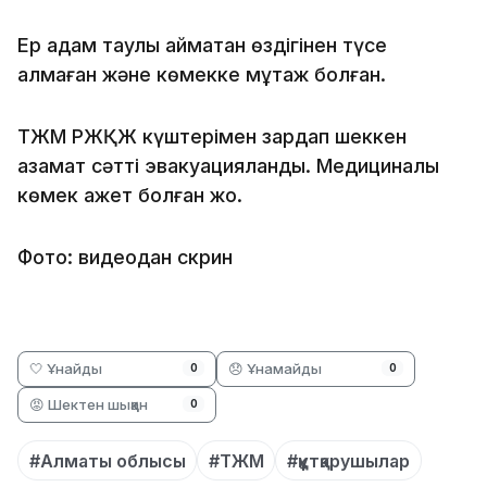
Ер адам таулы аймақтан өздігінен түсе
алмаған және көмекке мұқтаж болған.
ТЖМ РЖҚЖ күштерімен зардап шеккен
азамат сәтті эвакуацияланды. Медициналық
көмек қажет болған жоқ.
Фото: видеодан скрин
🤍 Ұнайды
😞 Ұнамайды
0
0
😡 Шектен шыққан
0
#Алматы облысы
#ТЖМ
#құтқарушылар