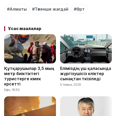
#Алматы
#Төтенше жағдай
#Өрт
Ұқсас мақалалар
Құтқарушылар 3,5 мың
Еліміздің үш қаласында
метр биіктіктегі
жүргізушісіз көліктер
туристерге көмек
сынақтан өткізіледі
көрсетті
5 тамыз, 2026
Бүгін, 18:50