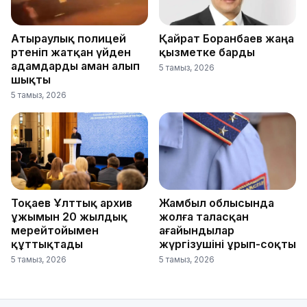
Атыраулық полицей
Қайрат Боранбаев жаңа
өртеніп жатқан үйден
қызметке барды
адамдарды аман алып
5 тамыз, 2026
шықты
5 тамыз, 2026
Тоқаев Ұлттық архив
Жамбыл облысында
ұжымын 20 жылдық
жолға таласқан
мерейтойымен
ағайындылар
құттықтады
жүргізушіні ұрып-соқты
5 тамыз, 2026
5 тамыз, 2026