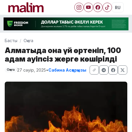
RU
Басты
Оқиға
Алматыда қонақ үй өртеніп, 100
адам қауіпсіз жерге көшірілді
27 сәуір, 2025
•
Сабина Асқарқызы
Оқиға