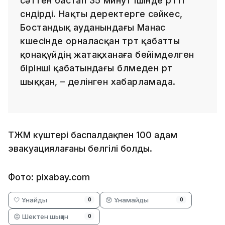
сәттен бастап 35 минут ішінде өртті
сөндірді. Нақты деректерге сәйкес,
Бостандық ауданындағы Манас
көшесінде орналасқан төрт қабатты
қонақүйдің жатақханаға бейімделген
бірінші қабатындағы бөлмеден өрт
шыққан, – делінген хабарламада.
ТЖМ күштері баспалдақпен 100 адам
эвакуациялағаны белгілі болды.
Фото: pixabay.com
🤍 Ұнайды
😞 Ұнамайды
0
0
😡 Шектен шыққан
0