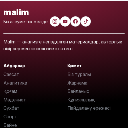
malim
Біз әлеуметтік желіде:
Malim — анализге негізделген материалдар, авторлық
пікірлер мен эксклюзив контент.
Айдарлар
Қызмет
Саясат
Біз туралы
Аналитика
Жарнама
Қоғам
Байланыс
Мәдениет
Құпиялылық
Сұхбат
Пайдалану ережесі
Спорт
Бейне