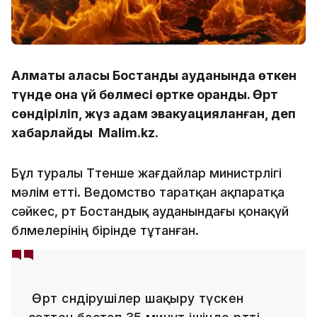
Алматы қаласы Бостандық ауданында өткен
түнде қонақ үй бөлмесі өртке оранды. Өрт
сөндіріліп, жүз адам эвакуацияланған, деп
хабарлайды Malim.kz.
Бұл туралы Төтенше жағдайлар министрлігі
мәлім етті. Ведомство таратқан ақпаратқа
сәйкес, өрт Бостандық ауданындағы қонақүй
бөлмелерінің бірінде тұтанған.
Өрт сөндірушілер шақыру түскен