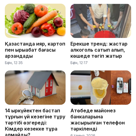
Қазақстанда қияр, картоп
Ерекше тренд: жастар
пен қырыққабат бағасы
алкоголь сатып алып,
арзандады
көшеде төгіп жатыр
Бүгін, 12:35
Бүгін, 12:17
14 қыркүйектен бастап
Ақтөбеде майонез
тұрғын үй кезегіне тұру
банкаларына
тәртібі өзгереді:
жасырылған телефон
Кімдер кезекке тұра
тәркіленді
алмайды?
6 тамыз, 2026