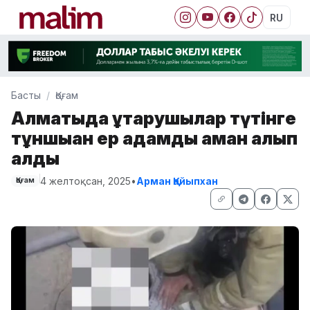
RU
Басты
Қоғам
Алматыда құтқарушылар түтінге
тұншыққан ер адамды аман алып
қалды
4 желтоқсан, 2025
•
Арман Қайыпхан
Қоғам