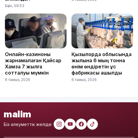
Бүгін, 09:53
Онлайн-казиноны
Қызылорда облысында
жарнамалаған Қайсар
жылына 6 мың тонна
Хамза 7 жылға
өнім өндіретін құс
сотталуы мүмкін
фабрикасы ашылды
6 тамыз, 2026
6 тамыз, 2026
malim
Біз әлеуметтік желіде: