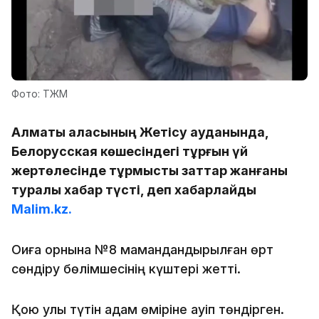
Фото: ТЖМ
Алматы қаласының Жетісу ауданында,
Белорусская көшесіндегі тұрғын үй
жертөлесінде тұрмыстық заттар жанғаны
туралы хабар түсті, деп хабарлайды
Malim.kz.
Оқиға орнына №8 мамандандырылған өрт
сөндіру бөлімшесінің күштері жетті.
Қою улы түтін адам өміріне қауіп төндірген.