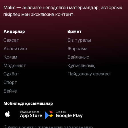
Malim — анализге негізделген материалдар, авторлық
пікірлер мен эксклюзив контент.
Айдарлар
Қызмет
Саясат
Біз туралы
Аналитика
Жарнама
Қоғам
Байланыс
Мәдениет
Құпиялылық
Сұхбат
Пайдалану ережесі
Спорт
Бейне
Мобильді қосымшалар
Download on the
Get it on
App Store
Google Play
Қауіпсіз орнату, жарнамасыз хабарламалар.