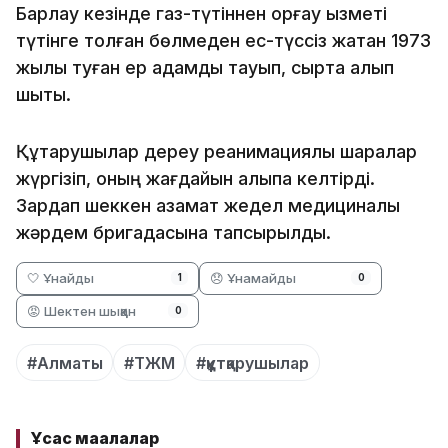
Барлау кезінде газ-түтіннен қорғау қызметі
түтінге толған бөлмеден ес-түссіз жатқан 1973
жылы туған ер адамды тауып, сыртқа алып
шықты.
Құтқарушылар дереу реанимациялық шаралар
жүргізіп, оның жағдайын қалыпқа келтірді.
Зардап шеккен азамат жедел медициналық
жәрдем бригадасына тапсырылды.
🤍 Ұнайды
😞 Ұнамайды
1
0
😡 Шектен шыққан
0
#Алматы
#ТЖМ
#құтқарушылар
Ұқсас мақалалар