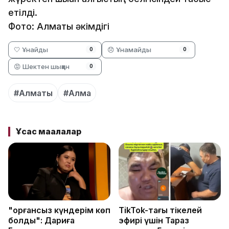
етілді.
Фото: Алматы әкімдігі
🤍 Ұнайды
😞 Ұнамайды
0
0
😡 Шектен шыққан
0
#Алматы
#Алма
Ұқсас мақалалар
"Қорғансыз күндерім көп
TikTok-тағы тікелей
болды": Дариға
эфирі үшін Тараз