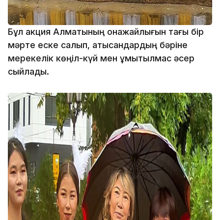
Бұл акция Алматының қонақжайлығын тағы бір
мәрте еске салып, қатысқандардың бәріне
мерекелік көңіл-күй мен ұмытылмас әсер
сыйлады.