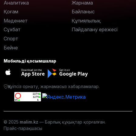
Аналитика
Жарнама
Қоғам
Байланыс
Мәдениет
Құпиялылық
Сұхбат
Пайдалану ережесі
Спорт
Бейне
Мобильді қосымшалар
Download on the
Get it on
App Store
Google Play
Қауіпсіз орнату, жарнамасыз хабарламалар.
© 2025
malim.kz
— Барлық құқықтар қорғалған.
Прайс-парақшасы