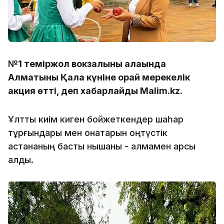
№1 теміржол вокзалының алаңында
Алматының Қала күніне орай мерекелік
акция өтті, деп хабарлайды Malim.kz.
Ұлттық киім киген бойжеткендер шаһар
тұрғындары мен қонақтарын оңтүстік
астананың басты нышаны - алмамен қарсы
алды.