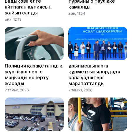
Бадықова елге
тұрғыны 5 тәулікке
айтпаған құпиясын
қамалды
жайып салды
Бүгін, 11:54
Бүгін, 12:13
Полиция қазақстандық
Құрылысшыларға
жүргізушілерге
құрмет: Қызылордада
маңызды ескерту
сала үздіктері
жасады
марапатталды
7 тамыз, 2026
7 тамыз, 2026