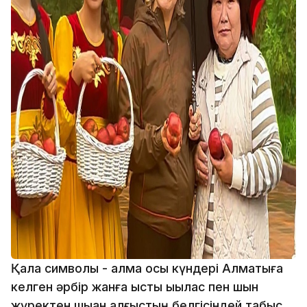
Қала символы - алма осы күндері Алматыға
келген әрбір жанға ыстық ықылас пен шын
жүректен шыққан алғыстың белгісіндей табыс