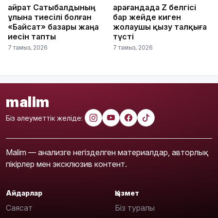
Қайрат Сатыбалдының
Қарағандада Z белгісі
ұлына тиесілі болған
бар жейде киген
«Байсат» базары жаңа
жолаушы қызу талқыға
иесін тапты
түсті
7 тамыз, 2026
7 тамыз, 2026
malim
Біз әлеуметтік желіде:
Malim — анализге негізделген материалдар, авторлық
пікірлер мен эксклюзив контент.
Айдарлар
Қызмет
Саясат
Біз туралы