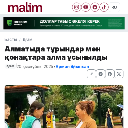
RU
Басты
Қоғам
Алматыда тұрғындар мен
қонақтарға алма ұсынылды
20 қыркүйек, 2025
•
Арман Қайыпхан
Қоғам